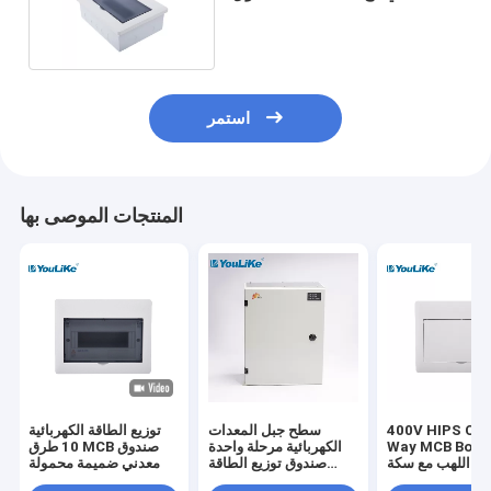
DIN قابلة للتعديل
استمر
المنتجات الموصى بها
400V HIPS Cov
سطح جبل المعدات
توزيع الطاقة الكهربائية
Way MCB Box مثبطات
الكهربائية مرحلة واحدة
10 طرق MCB صندوق
ب مع سكة ​​Din
صندوق توزيع الطاقة
معدني ضميمة محمولة
الكهربائية MCB المعدنية