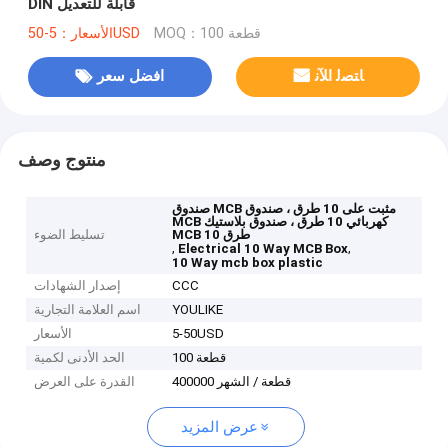
​​DIN قابلة للتعديل
MOQ：100 قطعة
الأسعار：5-50USD
ﺎﺘﺼﻟ ﺍﻶﻧ
افضل سعر
منتوج وصف
صندوق MCB مثبت على 10 طرق ، صندوق
MCB كهربائي 10 طرق ، صندوق بلاستيك
MCB 10 طرق
تسليط الضوء
,
,
Electrical 10 Way MCB Box
10 Way mcb box plastic
CCC
إصدار الشهادات
YOULIKE
اسم العلامة التجارية
5-50USD
الأسعار
100 قطعة
الحد الأدنى لكمية
400000 قطعة / الشهر
القدرة على العرض
عرض المزيد