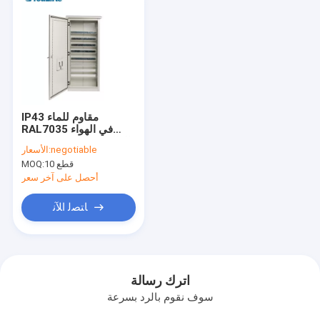
IP43 مقاوم للماء
RAL7035 في الهواء
الطلق لوحة توزيع الطاقة
negotiable
الأسعار:
الكهربائية
10 قطع
MOQ:
أحصل على آخر سعر
ﺎﺘﺼﻟ ﺍﻶﻧ
اترك رسالة
سوف نقوم بالرد بسرعة