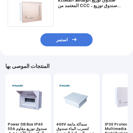
المعتمد من CCC ، صندوق توزيع
الألياف البصرية الحالي الضعيف
استمر
المنتجات الموصى بها
IP30 Protecti
400V سماكة مانعة
Power DB Box IP40
Multimedia
لتسرب الماء صندوق
55A صندوق توزيع مقاوم