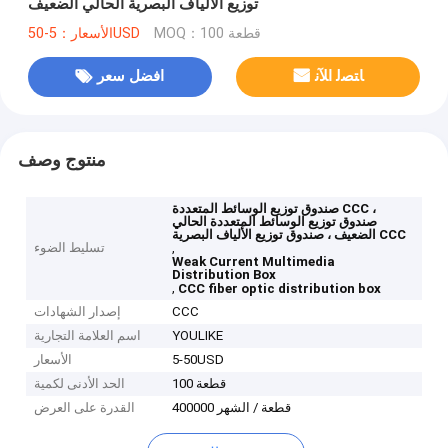
توزيع الألياف البصرية الحالي الضعيف
MOQ：100 قطعة
الأسعار：5-50USD
ﺎﺘﺼﻟ ﺍﻶﻧ
افضل سعر
منتوج وصف
صندوق توزيع الوسائط المتعددة CCC ،
صندوق توزيع الوسائط المتعددة الحالي
الضعيف ، صندوق توزيع الألياف البصرية CCC
,
تسليط الضوء
Weak Current Multimedia
Distribution Box
,
CCC fiber optic distribution box
CCC
إصدار الشهادات
YOULIKE
اسم العلامة التجارية
5-50USD
الأسعار
100 قطعة
الحد الأدنى لكمية
400000 قطعة / الشهر
القدرة على العرض