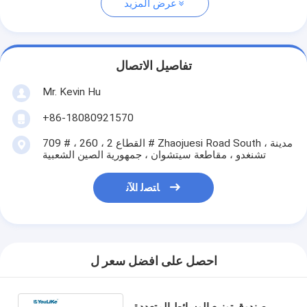
عرض المزيد
تفاصيل الاتصال
Mr. Kevin Hu
+86-18080921570
709 # ، القطاع 2 ، 260 # Zhaojuesi Road South ، مدينة
تشنغدو ، مقاطعة سيتشوان ، جمهورية الصين الشعبية
ﺎﺘﺼﻟ ﺍﻶﻧ
احصل على افضل سعر ل
صندوق توزيع الوسائط المتعددة