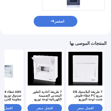
استمر
المنتجات الموصى بها
7 طريقة البلاستيك DB
7 طريقة أحادية الطور
ABS غ
مربع PC غطاء فلوش
المعدني الضميمة
صندوق توزيع لوح
شنت لوحة التوزيع
الكهربائية لوحة توزيع
مقاومة للحريق م
الكهربائية مربع
الطاقة للداخلية
غير شفافة
افضل سعر
افضل سعر
افضل سع