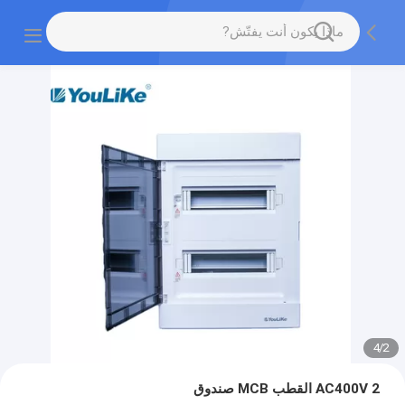
4
/
2
AC400V 2 القطب MCB صندوق