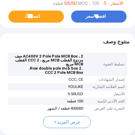
الأسعار：5-50USD
MOQ：100 قطعة
افضل سعر
ﺎﺘﺼﻟ ﺍﻶﻧ
منتوج وصف
AC400V 2 Pole Pole MCB Box ، 2 صف
مزدوج القطب MCB مربع ، CCC 2 القطب
تسليط الضوء
MCB مربع
,
,
2 Row double pole mcb box
CCC 2 Pole MCB Box
إصدار الشهادات
CCC, CE
اسم العلامة التجارية
YOULIKE
الأسعار
5-50USD
الحد الأدنى لكمية
100 قطعة
القدرة على العرض
400000 قطعة / الشهر
عرض المزيد