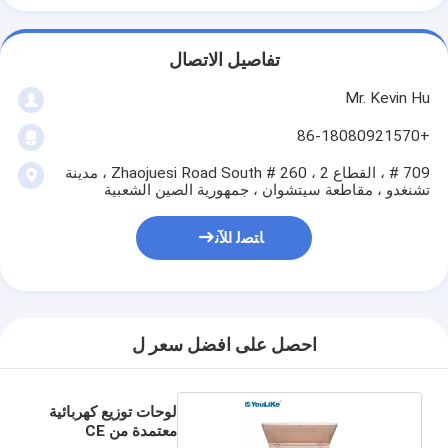
تفاصيل الاتصال
Mr. Kevin Hu
+86-18080921570
709 # ، القطاع 2 ، 260 # Zhaojuesi Road South ، مدينة
تشنغدو ، مقاطعة سيتشوان ، جمهورية الصين الشعبية
ﺎﺘﺼﻟ ﺍﻶﻧ
احصل على افضل سعر ل
لوحات توزيع كهربائية
معتمدة من CE