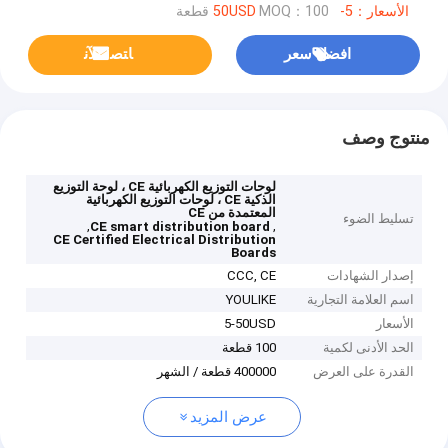
الأسعار：5-50USD
MOQ：100 قطعة
افضل سعر
ﺎﺘﺼﻟ ﺍﻶﻧ
منتوج وصف
لوحات التوزيع الكهربائية CE ، لوحة التوزيع
الذكية CE ، لوحات التوزيع الكهربائية
المعتمدة من CE
تسليط الضوء
,
,
CE smart distribution board
CE Certified Electrical Distribution
Boards
إصدار الشهادات
CCC, CE
اسم العلامة التجارية
YOULIKE
الأسعار
5-50USD
الحد الأدنى لكمية
100 قطعة
القدرة على العرض
400000 قطعة / الشهر
عرض المزيد