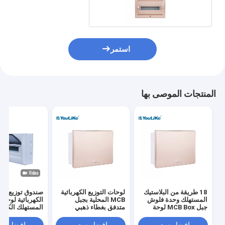
استمر
المنتجات الموصى بها
18 طريقة من البلاستيك
لوحات التوزيع الكهربائية
صندوق توزيع الط
المستهلك وحدة فلوش
MCB المحلية بجبل
الكهربائية لوحدة
جبل MCB Box لوحة
متدفق بغطاء ذهبي
المستهلك الكهربا
توزيع الطاقة الكهربائية
IP40 18 طريق داخلي
في الأماكن المغلقة