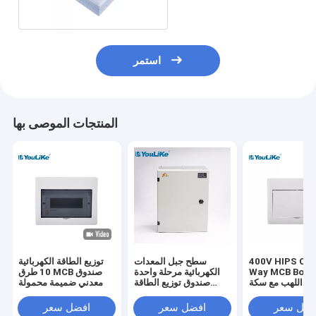
استمر
المنتجات الموصى بها
400V HIPS Cov
سطح جبل المعدات
توزيع الطاقة الكهربائية
Way MCB Box مثبطات
الكهربائية مرحلة واحدة
10 طرق MCB صندوق
ب مع سكة ​​Din
صندوق توزيع الطاقة
معدني ضميمة محمولة
الكهربائية MCB المعدنية
فضل سعر
افضل سعر
افضل سعر