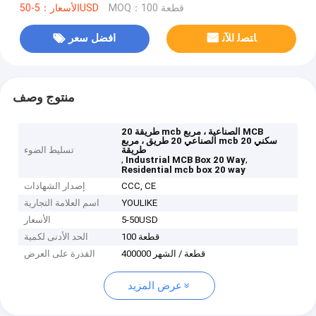
MOQ：100 قطعة
الأسعار：5-50USD
ﺎﺘﺼﻟ ﺍﻶﻧ
افضل سعر
منتوج وصف
20 طريقة mcb الصناعية ، مربع MCB
الصناعي 20 طريق ، مربع mcb سكني 20
طريقة
تسليط الضوء
,
,
Industrial MCB Box 20 Way
Residential mcb box 20 way
CCC, CE
إصدار الشهادات
YOULIKE
اسم العلامة التجارية
5-50USD
الأسعار
100 قطعة
الحد الأدنى لكمية
400000 قطعة / الشهر
القدرة على العرض
عرض المزيد