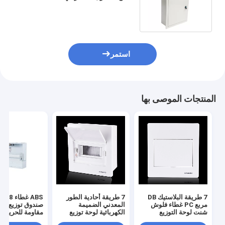
وحدة المستهلك المعدنية مستوى
IP40
استمر
المنتجات الموصى بها
7 طريقة البلاستيك DB
7 طريقة أحادية الطور
ABS غ
مربع PC غطاء فلوش
المعدني الضميمة
صندوق توزيع لوح
شنت لوحة التوزيع
الكهربائية لوحة توزيع
مقاومة للحريق م
الكهربائية مربع
الطاقة للداخلية
غير شفافة