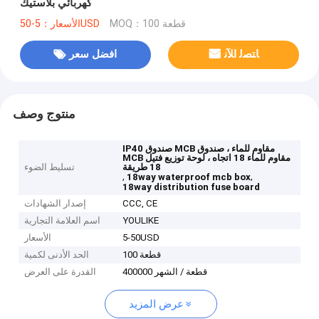
كهربائي بلاستيك
MOQ：100 قطعة
الأسعار：5-50USD
ﺎﺘﺼﻟ ﺍﻶﻧ
افضل سعر
منتوج وصف
IP40 صندوق MCB مقاوم للماء ، صندوق
MCB مقاوم للماء 18 اتجاه ، لوحة توزيع فتيل
18 طريقة
تسليط الضوء
,
,
18way waterproof mcb box
18way distribution fuse board
CCC, CE
إصدار الشهادات
YOULIKE
اسم العلامة التجارية
5-50USD
الأسعار
100 قطعة
الحد الأدنى لكمية
400000 قطعة / الشهر
القدرة على العرض
عرض المزيد