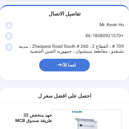
تفاصيل الاتصال
Mr. Kevin Hu
+86-18080921570
709 # ، القطاع 2 ، 260 # Zhaojuesi Road South ، مدينة
تشنغدو ، مقاطعة سيتشوان ، جمهورية الصين الشعبية
ﺎﺘﺼﻟ ﺍﻶﻧ
احصل على افضل سعر ل
جهد منخفض 32
طريقة صندوق MCB