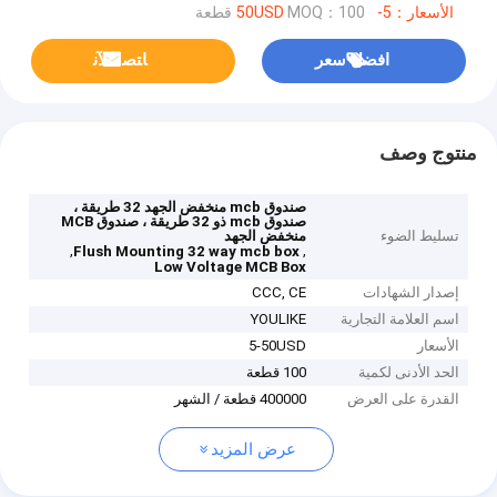
الأسعار：5-50USD
MOQ：100 قطعة
افضل سعر
ﺎﺘﺼﻟ ﺍﻶﻧ
منتوج وصف
صندوق mcb منخفض الجهد 32 طريقة ،
صندوق mcb ذو 32 طريقة ، صندوق MCB
تسليط الضوء
منخفض الجهد
,
,
Flush Mounting 32 way mcb box
Low Voltage MCB Box
إصدار الشهادات
CCC, CE
اسم العلامة التجارية
YOULIKE
الأسعار
5-50USD
الحد الأدنى لكمية
100 قطعة
القدرة على العرض
400000 قطعة / الشهر
عرض المزيد