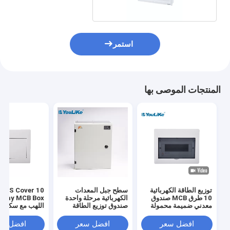
استمر
المنتجات الموصى بها
توزيع الطاقة الكهربائية
سطح جبل المعدات
10 طرق MCB صندوق
الكهربائية مرحلة واحدة
x
معدني ضميمة محمولة
صندوق توزيع الطاقة
اللهب مع سكة ​​Din
الكهربائية MCB المعدنية
افضل سعر
افضل سعر
افضل سع