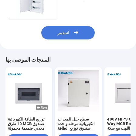
Electrical Industrial
استمر
المنتجات الموصى بها
400V HIPS Cov
سطح جبل المعدات
توزيع الطاقة الكهربائية
Way MCB Box مثبطات
الكهربائية مرحلة واحدة
10 طرق MCB صندوق
ب مع سكة ​​Din
صندوق توزيع الطاقة
معدني ضميمة محمولة
الكهربائية MCB المعدنية