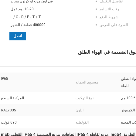
تفاصيل التغليف:
في لون مربع أو كرتون محايد
وقت التسليم:
10-20 يوم عمل
شروط الدفع:
L / C ، D / P ، T / T
القدرة على العرض:
400000 قطعة / الشهر
اتصل
واء الطلق
IP65
مستوى الحماية:
للماء
نوع التركيب:
المركبة السطح
الكمبيوتر
اللون:
RAL7035
ت المعدة
الفولطية:
690 فولت
طريق mcb4
مربع تقاطع IP65 4 اتجاهات
مربع الضميمة IP65 4 القطب mcb
,
,