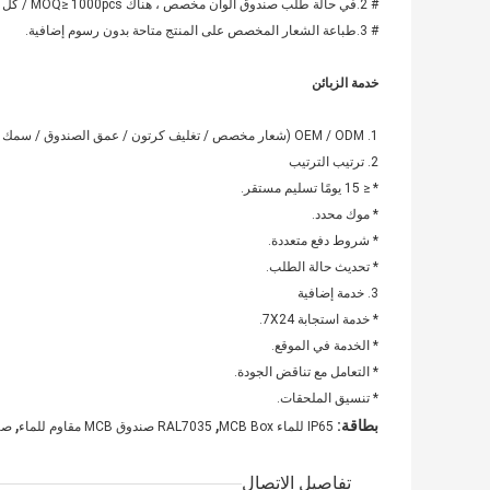
# 2.في حالة طلب صندوق ألوان مخصص ، هناك MOQ≥ 1000pcs / كل حجم.
# 3.طباعة الشعار المخصص على المنتج متاحة بدون رسوم إضافية.
خدمة الزبائن
1. OEM / ODM (شعار مخصص / تغليف كرتون / عمق الصندوق / سمك اللوحة).
2. ترتيب الترتيب
* ≤ 15 يومًا تسليم مستقر.
* موك محدد.
* شروط دفع متعددة.
* تحديث حالة الطلب.
3. خدمة إضافية
* خدمة استجابة 7X24.
* الخدمة في الموقع.
* التعامل مع تناقض الجودة.
* تنسيق الملحقات.
,
,
بطاقة:
IP65 للماء MCB Box
RAL7035 صندوق MCB مقاوم للماء
صند
تفاصيل الاتصال