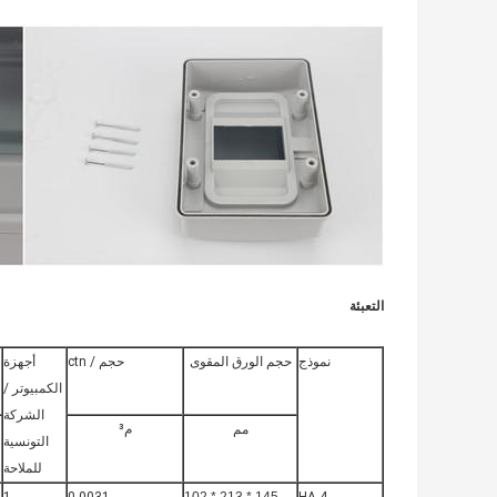
التعبئة
نموذج
حجم الورق المقوى
حجم / ctn
أجهزة
الكمبيوتر /
الشركة
مم
م³
التونسية
للملاحة