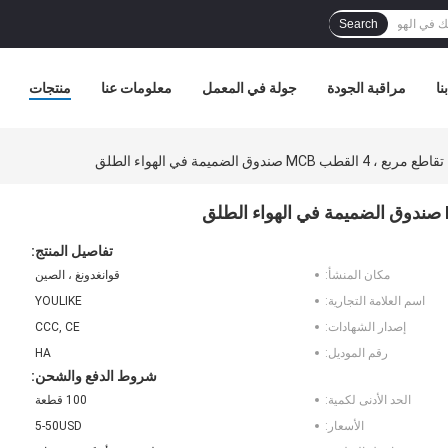
Search
نا
مراقبة الجودة
جولة في المعمل
معلومات عنا
منتجات
تفاصيل المنتج:
مكان المنشأ:
قوانغدونغ ، الصين
اسم العلامة التجارية:
YOULIKE
إصدار الشهادات:
CCC, CE
رقم الموديل:
HA
شروط الدفع والشحن:
الحد الأدنى لكمية:
100 قطعة
الأسعار:
5-50USD