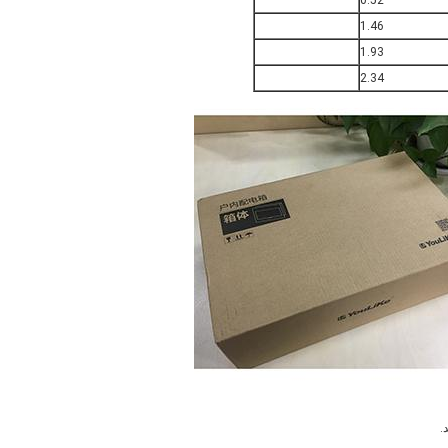
0.52
1.46
1.93
2.34