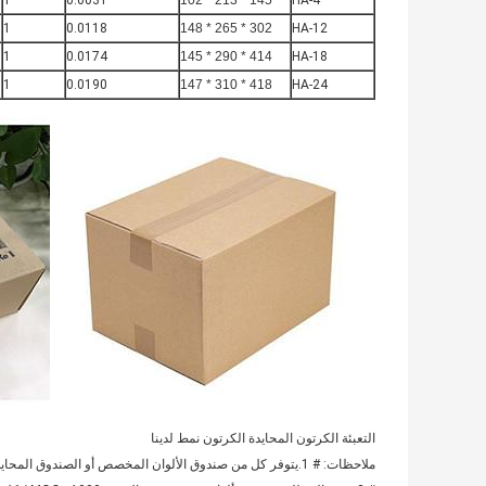
1
0.0031
145 * 213 * 102
HA-4
1
0.0118
302 * 265 * 148
HA-12
1
0.0174
414 * 290 * 145
HA-18
1
0.0190
418 * 310 * 147
HA-24
التعبئة الكرتون المحايدة الكرتون نمط لدينا
ملاحظات: # 1.يتوفر كل من صندوق الألوان المخصص أو الصندوق المحايد.