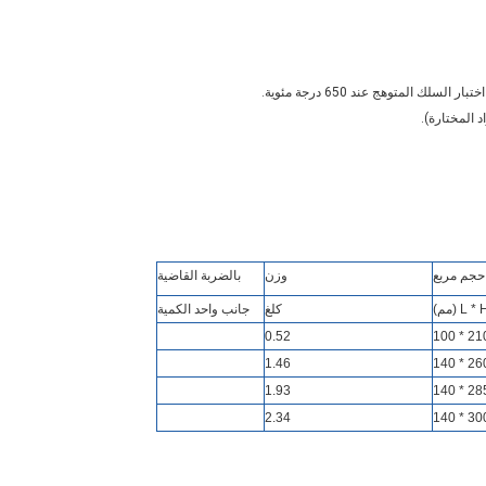
حجم مربع
وزن
بالضربة القاضية
L  (مم)
كلغ
جانب واحد الكمية
0.52
1.46
1.93
2.34