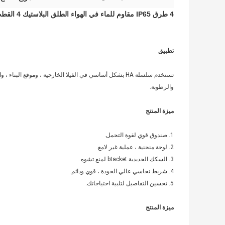
4 طرق IP65 مقاوم للماء في الهواء الطلق البلاستيك 4 القطب تقاطع صندوق توزيع موحد صندوق مكب
تطبيق
تستخدم سلسلة HA بشكل أساسي في الفيلا الخارجية ، وموقع الب
والرطوبة.
ميزة المنتج
1. صندوق قوي لقوة التحمل.
2. لوحة منحنية ، عملية غير لامع.
3. السكك الحديدية btacket لمنع تشوه.
4. شريط نحاسي عالي الجودة ، قوي ودائم.
5. تحسين التفاصيل لتلبية احتياجاتك.
ميزة المنتج