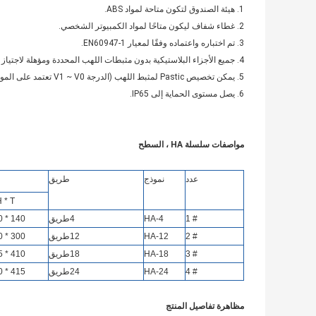
1. هيئة الصندوق لتكون متاحة لمواد ABS.
2. غطاء شفاف ليكون متاحًا لمواد الكمبيوتر الشخصي.
3. تم اختباره واعتماده وفقًا لمعيار EN60947-1.
4. جميع الأجزاء البلاستيكية بدون مثبطات اللهب المحددة ومؤهلة لاجتياز اختبار السلك المتوهج عند 650 درجة مئوية.
5. يمكن تخصيص Pastic لمثبط اللهب (الدرجة V1 ~ V0 تعتمد على المواد المختارة).
6. يصل مستوى الحماية إلى IP65.
مواصفات سلسلة HA ، السطح
عدد
نموذج
طريق
* H * T
# 1
HA-4
4
طريق
140 * 210 * 100
# 2
HA-12
12
طريق
300 * 260 * 140
# 3
HA-18
18
طريق
410 * 285 * 140
# 4
HA-24
24
طريق
415 * 300 * 140
مظاهرة تفاصيل المنتج