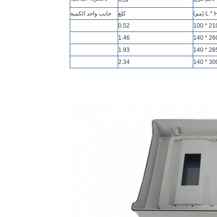
L  (مم)
كلغ
جانب واحد الكمية
0.52
1.46
1.93
2.34
اترك رسالة