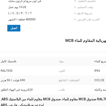
تفاصيل التغليف:
في لون مربع أو كرتون محايد
وقت التسليم:
10-20 يوم عمل
شروط الدفع:
L / C ، D / P ، T / T
القدرة على العرض:
400000 قطعة / الشهر
اتصل
مواد:
بلاستيك كامل
IP65
اللون:
RAL7035
CCC,CE
الفولطية / القاطع:
690 فولت / 50 هرتز
منة وكاملة
طلب:
الإلكترونية في الهواء الطلق
دوق MCB مقاوم للماء
صندوق MCB مقاوم للماء من البلاستيك ABS
,
,
لوح توزيع بلاستيكي خارجي ABS