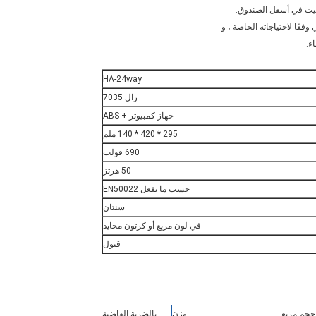
ء.
HA-24way
رال 7035
جهاز كمبيوتر + ABS
295 * 420 * 140 ملم
690 فولت
50 هرتز
حسب ما تفعل EN50022
سنتان
في لون مربع أو كرتون محايد
قبول
حجم مربع
وزن
بالضربة القاضية