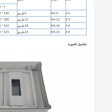
* H * T
# 1
HA-4
4
طريق
140 * 210 * 100
# 2
HA-12
12
طريق
300 * 260 * 140
# 3
HA-18
18
طريق
410 * 285 * 140
# 4
HA-24
24
طريق
415 * 300 * 140
تفاصيل الصورة