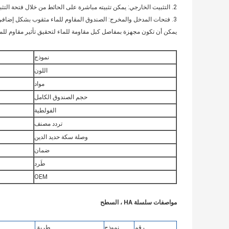
2. التثبيت الخارجي: يمكن تثبيته مباشرة على الحائط من خلال فتحة التثبيت في أسفل الصندوق.
3. فتحات المدخل والمخرج: الصندوق المقاوم للماء مثقوب بشكل إضافي وفقًا لاحتياجاته الخاصة ، و
يمكن أن تكون مجهزة بمفاصل كبل مقاومة للماء لتحقيق تأثير مقاوم للما
نموذج
اللون
مواد
حجم الصندوق الكامل
الفولطية
تردد مصنف
وصلة سكة حديد الدين
ضمان
طَرد
OEM
مواصفات سلسلة HA ، السطح
رقم
نموذج
طريق