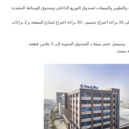
إنتاج والبحث والتطوير والمبيعات لصندوق التوزيع الداخلي وصندوق الوسائط المتعددة
2. يأخذ تصميم المنتج السلامة كمفهوم أساسي ، وقد حصل على 33 براءة اختراع تصميم ، 20 براءة اختراع لنماذج المنفعة و 2 براءات