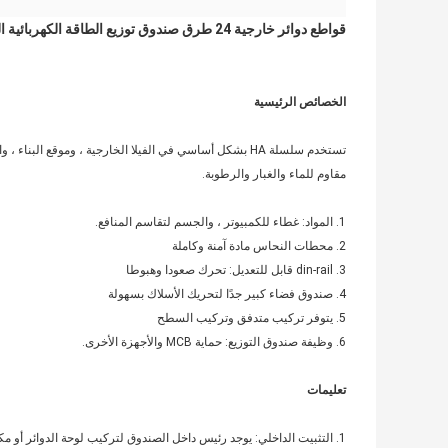
قواطع دوائر خارجية 24 طرق صندوق توزيع الطاقة الكهربائية المقاوم للماء MCB
الخصائص الرئيسية
تستخدم سلسلة HA بشكل أساسي في الفيلا الخارجية ، وموقع البناء ، والداخلية السكنية لحماية جميع أنواع المعدات الكهربائية الخارجية ،
مقاوم للماء والغبار والرطوبة.
1. المواد: غطاء للكمبيوتر ، والجسم لتقاسم المنافع.
2. محطات النحاس مادة آمنة وكاملة
3. din-rail قابل للتعديل: تحرك صعودا وهبوطا
4. صندوق فضاء كبير جدًا لتحريك الأسلاك بسهولة
5. يتوفر تركيب متدفق وتركيب السطح
6. وظيفة صندوق التوزيع: حماية MCB والأجهزة الأخرى.
تعليمات
1. التثبيت الداخلي: يوجد رئيس داخل الصندوق لتركيب لوحة الدوائر أو مكونات المسار.