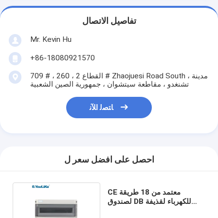
تفاصيل الاتصال
Mr. Kevin Hu
+86-18080921570
709 # ، القطاع 2 ، 260 # Zhaojuesi Road South ، مدينة
تشنغدو ، مقاطعة سيتشوان ، جمهورية الصين الشعبية
ﺎﺘﺼﻟ ﺍﻶﻧ
احصل على افضل سعر ل
CE معتمد من 18 طريقة
لصندوق DB للكهرباء لقذيفة
إسكان قاطع الدائرة