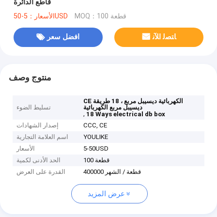
قاطع الدائرة
MOQ：100 قطعة
الأسعار：5-50USD
ﺎﺘﺼﻟ ﺍﻶﻧ
افضل سعر
منتوج وصف
CE الكهربائية ديسيبل مربع ، 18 طريقة
ديسيبل مربع الكهربائية
تسليط الضوء
,
18 Ways electrical db box
CCC, CE
إصدار الشهادات
YOULIKE
اسم العلامة التجارية
5-50USD
الأسعار
100 قطعة
الحد الأدنى لكمية
400000 قطعة / الشهر
القدرة على العرض
عرض المزيد