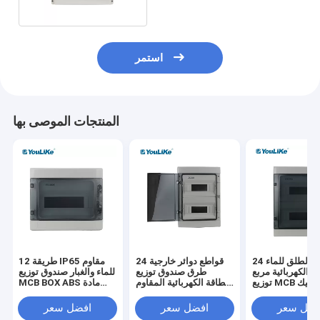
استمر
المنتجات الموصى بها
في الهواء الطلق للماء 24
قواطع دوائر خارجية 24
12 طريقة IP65 مقاوم
ة الكهربائية مربع
طرق صندوق توزيع
للماء والغبار صندوق توزيع
MC البلاستيك
الطاقة الكهربائية المقاوم
MCB BOX ABS مادة
للماء MCB
الكمبيوتر
فضل سعر
افضل سعر
افضل سعر