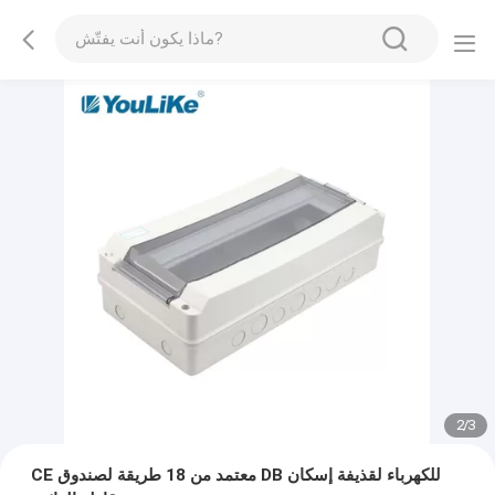
2
/
3
CE معتمد من 18 طريقة لصندوق DB للكهرباء لقذيفة إسكان