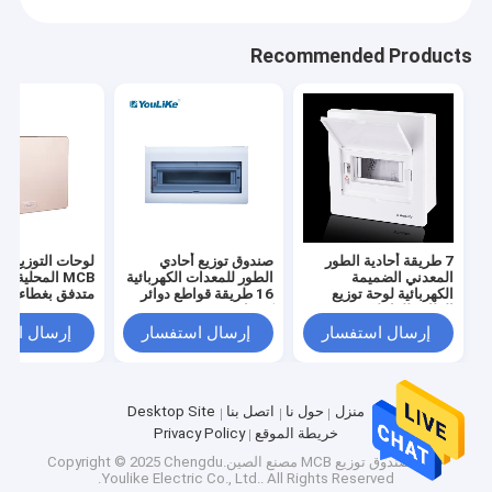
Recommended Products
7 طريقة أحادية الطور
صندوق توزيع أحادي
لوحات التوزيع الك
المعدني الضميمة
الطور للمعدات الكهربائية
MCB المحلية ب
الكهربائية لوحة توزيع
16 طريقة قواطع دوائر
متدفق بغطاء ذه
الطاقة للداخلية
كهربائية
إرسال استفسار
إرسال استفسار
إرسال است
الصفحة الرئيسية
ملف الشركة
منزل
حول نا
اتصل بنا
Desktop Site
منتجات
تأسس في عام 2005 ، في الوقت الحاضر لدينا 23 شركة فرعية على
خريطة الموقع
Privacy Policy
مستوى البلاد ، وأكثر من 500 موظف ماهر وذوي خبرة ، مع حجم مبيعات
جودة
صندوق توزيع MCB
مصنع الصين.Copyright © 2025 Chengdu
معلومات عنا
سنوي يزيد عن 25 مليون دولار أمريكي.من خلال الفهم الواضح والاستجابة
Youlike Electric Co., Ltd.. All Rights Reserved.
السريعة لمتطلبات عملائنا واتجاهات السوق ، نكتسب سمعة طيبة خلال