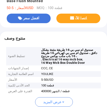
Base Flush Mounted
MOQ：100 قطعة
الأسعار：5-50USD
ﺎﺘﺼﻟ ﺍﻶﻧ
افضل سعر
منتوج وصف
صندوق ام سي بي 16 طريقة مثبتة بشكل
دافق ، صندوق ام سي بي كهربائي 16 طريقة
، 16 باب مكب بوكس ​​مزدوج
تسليط الضوء
,
,
Electrical 16 way mcb box
16 Way Mcb Box Double Door
CCC, CE
إصدار الشهادات
YOULIKE
اسم العلامة التجارية
5-50USD
الأسعار
100 قطعة
الحد الأدنى لكمية
400000 قطعة / الشهر
القدرة على العرض
عرض المزيد