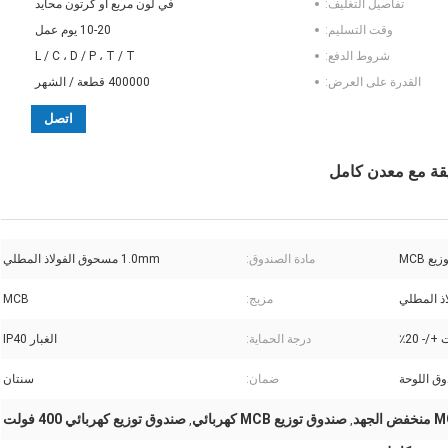
تفاصيل التغليف:
في لون مربع أو كرتون محايد
وقت التسليم:
10-20 يوم عمل
شروط الدفع:
L / C ، D / P ، T / T
القدرة على العرض:
400000 قطعة / الشهر
اتصل
ع MCB
مادة الصندوق:
1.0mm مسحوق الفولاذ المطلي
مزيج:
MCB
درجة الحماية:
الغبار IP40
وق اللوحة
ضمان:
سنتان
صندوق توزيع MCB كهربائي
صندوق توزيع كهربائي 400 فولت
,
,