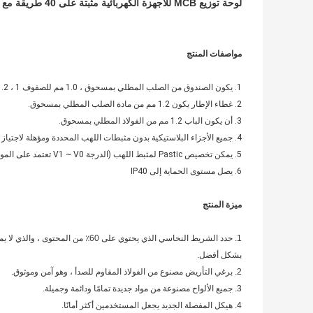
لوحة توزيع MCB للأجهزة الكهربائية مثبتة على 40 طريقة مع معدن كامل
مواصفات المنتج
1. يكون الصندوق من الصلب المطلي بمسحوق ، 1.0 مم للصفوف 1 ، 1.2 مم للصفوف 2.
2. غطاء الإطار يكون 1.2 مم من مادة الصلب المطلي بمسحوق.
3. أن يكون الباب 1.2 مم من الفولاذ المطلي بمسحوق.
4. جميع الأجزاء البلاستيكية بدون مثبطات اللهب المحددة ومؤهلة لاجتياز اختبار السلك المتوهج عند 650 درجة مئوية.
5. يمكن تخصيص Pastic لمثبط اللهب (الدرجة V1 ~ V0 تعتمد على المواد المختارة).
6. يصل مستوى الحماية إلى IP40
ميزة المنتج
1. حدد الشريط النحاسي الذي يحتوي 
بشكل أفضل.
2. برغي التأريض مصنوع من الفولاذ المقاوم للصدأ ، وهو آمن وموثوق.
3. جميع الألواح مصنوعة من مواد جديدة تمامًا ودائمة وجميلة.
4. هيكل المفصلة الجديد يجعل المستخدمين أكثر أمانًا.