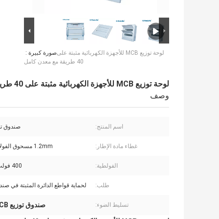
لوحة توزيع MCB للأجهزة الكهربائية مثبتة على
صورة كبيرة :
40 طريقة مع معدن كامل
لوحة توزيع MCB للأجهزة الكهربائية مثبتة على 40 طريقة مع معدن كامل
وصف
اسم المنتج:
صندوق توزي
غطاء مادة الإطار:
1.2mm مسحوق الفولاذ المطلي
الفولطية:
400 فولت +/- 20٪
طلب:
لحماية قواطع الدائرة المثبتة في صند
صندوق توزيع MCB منخفض الجهد
تسليط الضوء: