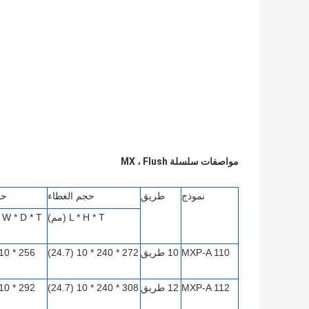
مواصفات سلسلة MX ، Flush
نموذج
طريق
حجم الغطاء
حج
L * H * T (مم)
L * W * D * T (
MXP-A 110
10 طريق
272 * 240 * 10 (24.7)
MXP-A 112
12 طريق
308 * 240 * 10 (24.7)