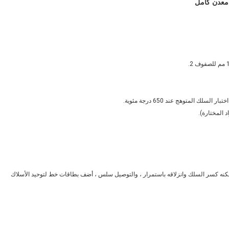
على 60٪ من المحتوى ، والذي لا يمكنه كسر السلك وانزلاقه باستمرار ، والتوصيل سلس ، أضف بطاقات خط لتوحيد الأسلاك