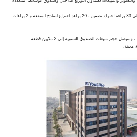
إنتاج والبحث والتطوير والمبيعات لصندوق التوزيع الداخلي وصندوق الوسائط المتعددة
2. يأخذ تصميم المنتج السلامة كمفهوم أساسي ، وقد حصل على 33 براءة اختراع تصميم ، 20 براءة اختراع لنماذج المنفعة و 2 براءات