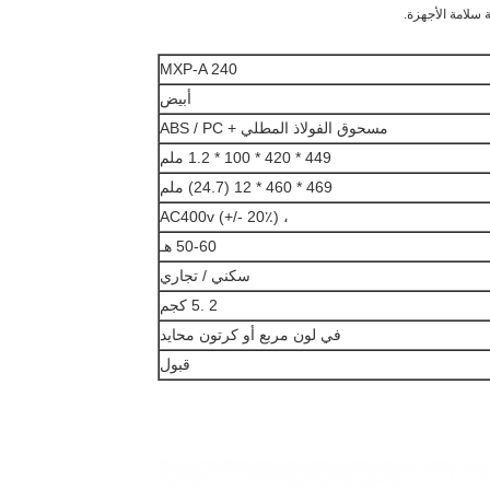
MXP-A 240
أبيض
مسحوق الفولاذ المطلي + ABS / PC
449 * 420 * 100 * 1.2 ملم
469 * 460 * 12 (24.7) ملم
، AC400v (+/- 20٪)
50-60 هـ
سكني / تجاري
2 .5 كجم
في لون مربع أو كرتون محايد
قبول