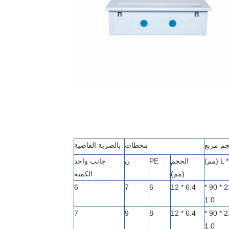
م مربع
محطات
بالضربة القاضية
مم)
الحجم
PE
ن
جانب واحد
(مم)
الكمية
6
7
6
6.4 * 12
256 * 210 * 90 *
1.0
7
9
8
6.4 * 12
292 * 210 * 90 *
1.0