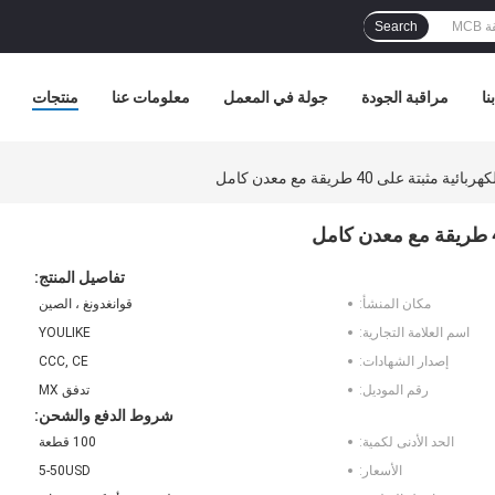
Search
نا
مراقبة الجودة
جولة في المعمل
معلومات عنا
منتجات
تفاصيل المنتج:
مكان المنشأ:
قوانغدونغ ، الصين
اسم العلامة التجارية:
YOULIKE
إصدار الشهادات:
CCC, CE
رقم الموديل:
تدفق MX
شروط الدفع والشحن:
الحد الأدنى لكمية:
100 قطعة
الأسعار:
5-50USD