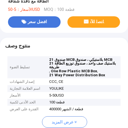
الطاقة مع نافذة شفافة
MOQ：100 قطعة
الأسعار：5-50USD
ﺎﺘﺼﻟ ﺍﻶﻧ
افضل سعر
منتوج وصف
21 صندوق MCB بلاستيكي ، صندوق MCB
بلاستيك صف واحد ، صندوق توزيع الطاقة 21
طريقة
تسليط الضوء
,
,
One Row Plastic MCB Box
21 Way Power Distribution Box
CCC, CE
إصدار الشهادات
YOULIKE
اسم العلامة التجارية
5-50USD
الأسعار
100 قطعة
الحد الأدنى لكمية
400000 قطعة / الشهر
القدرة على العرض
عرض المزيد