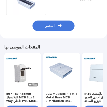
مع نافذة شفافة
استمر
المنتجات الموصى بها
IP40 بلاستيك MCB
CCC MCB Box Plastic
80 * 160 * 45mm
وق أحادي الطور
Metal Base MCB
البلاستيك MCB Box 2
لتوزيع الطاقة
Distribution Box
Way داخلي PVC MCB
Flush Mount
صندوق الضميمة