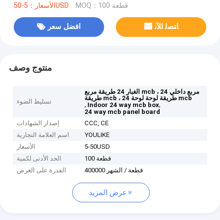
MOQ：100 قطعة
الأسعار：5-50USD
ﺎﺘﺼﻟ ﺍﻶﻧ
افضل سعر
منتوج وصف
الغبار 24 طريقة مربع mcb ، مربع داخلي 24
طريقة mcb ، 24 طريقة لوحة لوحة mcb
تسليط الضوء
,
,
Indoor 24 way mcb box
24 way mcb panel board
CCC, CE
إصدار الشهادات
YOULIKE
اسم العلامة التجارية
5-50USD
الأسعار
100 قطعة
الحد الأدنى لكمية
400000 قطعة / الشهر
القدرة على العرض
عرض المزيد