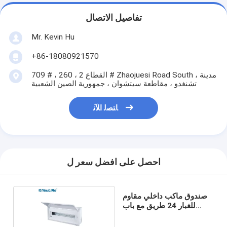
تفاصيل الاتصال
Mr. Kevin Hu
+86-18080921570
709 # ، القطاع 2 ، 260 # Zhaojuesi Road South ، مدينة
تشنغدو ، مقاطعة سيتشوان ، جمهورية الصين الشعبية
ﺎﺘﺼﻟ ﺍﻶﻧ
احصل على افضل سعر ل
صندوق ماكب داخلي مقاوم
للغبار 24 طريق مع باب
متحرك