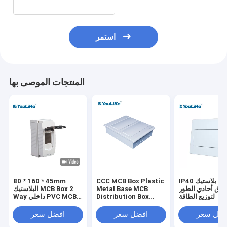
استمر
المنتجات الموصى بها
IP40 بلاستيك MCB
CCC MCB Box Plastic
80 * 160 * 45mm
وق أحادي الطور
Metal Base MCB
البلاستيك MCB Box 2
لتوزيع الطاقة
Distribution Box
Way داخلي PVC MCB
Flush Mount
صندوق الضميمة
فضل سعر
افضل سعر
افضل سعر