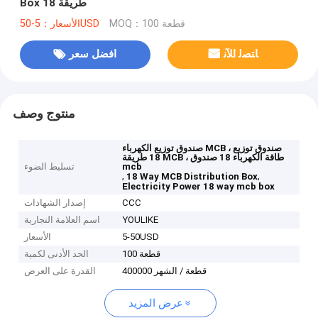
Box 18 طريقة
MOQ：100 قطعة
الأسعار：5-50USD
ﺎﺘﺼﻟ ﺍﻶﻧ
افضل سعر
منتوج وصف
صندوق توزيع الكهرباء MCB ، صندوق توزيع
18 طريقة MCB ، طاقة الكهرباء 18 صندوق
mcb
تسليط الضوء
,
,
18 Way MCB Distribution Box
Electricity Power 18 way mcb box
CCC
إصدار الشهادات
YOULIKE
اسم العلامة التجارية
5-50USD
الأسعار
100 قطعة
الحد الأدنى لكمية
400000 قطعة / الشهر
القدرة على العرض
عرض المزيد