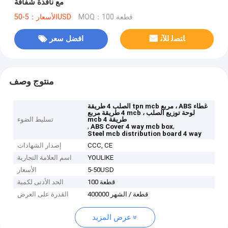
مع نافذة شفافة
MOQ：100 قطعة
الأسعار：5-50USD
ﺎﺘﺼﻟ ﺍﻶﻧ
افضل سعر
منتوج وصف
الصلب 4 طريقة tpn mcb مربع ، ABS غطاء
4 طريقة مربع mcb ، لوحة توزيع الصلب
mcb 4 طريقة
تسليط الضوء
,
,
ABS Cover 4 way mcb box
Steel mcb distribution board 4 way
CCC, CE
إصدار الشهادات
YOULIKE
اسم العلامة التجارية
5-50USD
الأسعار
100 قطعة
الحد الأدنى لكمية
400000 قطعة / الشهر
القدرة على العرض
عرض المزيد