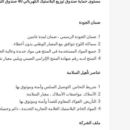
مستوى حماية صندوق توزيع البلاستيك الكهربائي 40 صندوق التبديل المثبت على السطح 14 طريقة Db Box
ضمان الجودة
1. ضمان الجودة الرسمي ، ضمان لمدة عامين.
2. سماكة اللوح تتوافق مع المعيار الوطني بدون أخطاء.
3. جميع المواد المستخدمة في المنتج هي مواد جديدة وعالية الجودة ، ولا توجد نفايات مواد معاد تدويرها.
4. المنتج لديه رقم شهادة المنتج الإلزامي الصيني ويلبي معيار شهادة CCC الوطني.
عناصر تأهيل السلامة
1. شريط النحاس: التوصيل السلس وآمنة وموثوق بها.
2. الأسلاك: مواصفات الأسلاك ، معيار السلامة.
3. التأريض: الفولاذ المقاوم للصدأ وآمنة وموثوق بها.
4. المواد الخام: البلاستيك العلامة التجارية الجديدة ، دائم وجميلة.
ملف الشركة