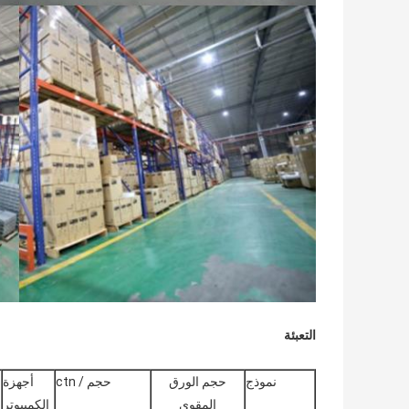
التعبئة
نموذج
حجم الورق
حجم / ctn
أجهزة
المقوى
الكمبيوتر