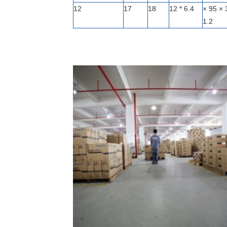
12
17
18
6.4 * 12
458 × 380 × 95 ×
1.2