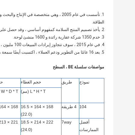
1. تأسست في عام 2005 ، وهي متخصصة في الإ
الطاقة.
2. يأخذ تصميم المنتج السلامة كمفهوم أساسي ، وقد حصل على 33 براءة اختراع تصميم ، 20 براءة اختراع لنماذج المنفعة و 2 براءات اختراع.
3. خدم 1350 شركة عقارية رائدة و 1600 منشئ لوحة.
4. في عام 2015 ، سوف تتجاوز إيرادات المبيعات 100 مليون ، وسيصل حجم مبيعات الصندوق السنوية إلى 3 ملايين قطعة.
5. بعد 16 عامًا من التطوير ودعم العملاء ، اكتسبت أيضًا سمعة معينة.
مواصفات سلسلة BE ، السطح
نموذج
طريق
حجم الغطاء
حج
L * H * T (مم)
L * W * D * T (
104
4 طريقة
168 × 164 × 16.5
(22.0)
أفضل
7way
222 × 214 × 18.5
الممارسات
(24.0)