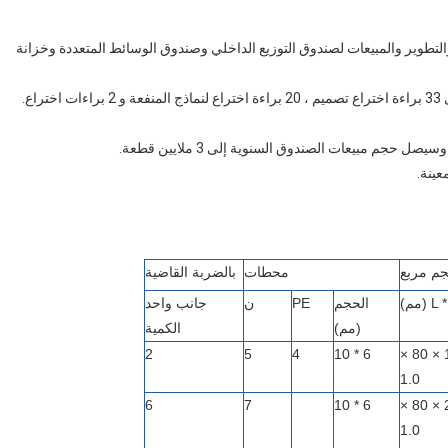
نتاج والبحث والتطوير والمبيعات لصندوق التوزيع الداخلي وصندوق الوسائط المتعددة وخزانة
م مربع
محطات
بالضربة القاضية
مم)
الحجم
PE
ن
جانب واحد
(مم)
الكمية
2
5
4
6 * 10
168 × 164 × 80 ×
1.0
6
7
6 * 10
221 × 213 × 80 ×
1.0