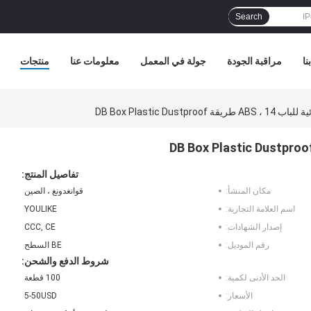
Search
نا
مراقبة الجودة
جولة في المعمل
معلومات عنا
منتجات
DB Box Plastic Dustpr
تفاصيل المنتج:
مكان المنشأ:
قوانغدونغ ، الصين
اسم العلامة التجارية:
YOULIKE
إصدار الشهادات:
CCC, CE
رقم الموديل:
BE السطح
شروط الدفع والشحن:
الحد الأدنى لكمية:
100 قطعة
الأسعار:
5-50USD