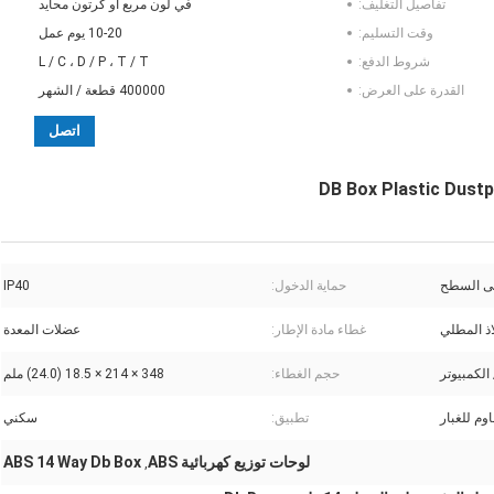
تفاصيل التغليف:
في لون مربع أو كرتون محايد
وقت التسليم:
10-20 يوم عمل
شروط الدفع:
L / C ، D / P ، T / T
القدرة على العرض:
400000 قطعة / الشهر
اتصل
على السطح
حماية الدخول:
IP40
غطاء مادة الإطار:
عضلات المعدة
حجم الغطاء:
348 × 214 × 18.5 (24.0) ملم
وم للغبار
تطبيق:
سكني
لوحات توزيع كهربائية ABS
ABS 14 Way Db Box
,