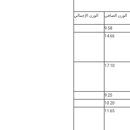
الوزن الصافي
الوزن الإجمالي
9.58
14.66
17.10
9.25
10.20
11.65