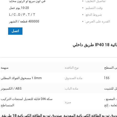
تفاصيل التغليف:
في لون مربع أو كرتون محايد
وقت التسليم:
10-20 يوم عمل
شروط الدفع:
L / C ، D / P ، T / T
القدرة على العرض:
400000 قطعة / الشهر
اتصل
داخلي
على السطح
نوع النافذة:
مبهمة
55 أ
مادة الصندوق:
1.0mm مسحوق الفولاذ المطلي
ل للتثبيت
مادة الباب:
ABS / الكمبيوتر
 المصنع ،
سكة DIN قابلة للتعديل لمنتجات التركيب
ميزة:
امة ، إلخ
المتساطح
وق توزيع الطاقة الكهربائية المعدنية
صندوق توزيع الطاقة الكهربائية 18 طريقة
,
,