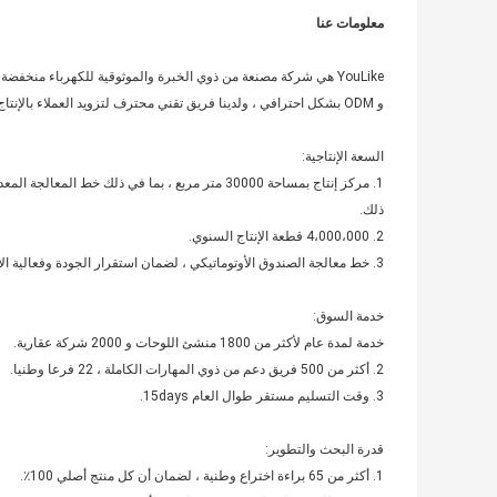
معلومات عنا
و ODM بشكل احترافي ، ولدينا فريق تقني محترف لتزويد العملاء بالإنتاج والخدمات المخصصة. تم اعتماد معيار ISO9001 أيضًا بواسطة اختبار CE ، CCC.
السعة الإنتاجية:
1. مركز إنتاج بمساحة 30000 متر مربع ، بما في ذلك
ذلك.
2. 4،000،000 قطعة الإنتاج السنوي.
3. خط معالجة الصندوق الأوتوماتيكي ، لضمان استقرار الجودة وفعالية الإنتاج.
خدمة السوق:
خدمة لمدة عام لأكثر من 1800 منشئ اللوحات و 2000 شركة عقارية.
2. أكثر من 500 فريق دعم من ذوي المهارات الكاملة ، 22 فرعا وطنيا.
3. وقت التسليم مستقر طوال العام 15days.
قدرة البحث والتطوير:
1. أكثر من 65 براءة اختراع وطنية ، لضمان أن كل منتج أصلي 100٪.