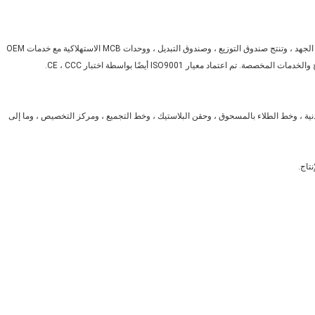
YouLike هي شركة مصنعة من ذوي الخبرة والموثوقية للكهرباء منخفضة الجهد ، وتنتج صندوق التوزيع ، وصندوق التبديل ، ووحدات MCB الاستهلاكية مع خدمات OEM
 خط المعالجة المعدنية ، وخط الطلاء بالمسحوق ، وحقن البلاستيك ، وخط التجميع ، ومركز التخصيص ، وما إلى