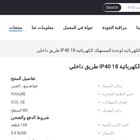
Search
نا
مراقبة الجودة
جولة في المعمل
معلومات عنا
منتجات
ة لوحدة المستهلك الكهربائية IP40 18 طريق داخلي
I طريق داخلي
تفاصيل المنتج:
مكان المنشأ:
قوانغدونغ ، الصين
اسم العلامة التجارية:
YOULIKE
إصدار الشهادات:
CCC, CE
رقم الموديل:
BE السطح
شروط الدفع والشحن:
الحد الأدنى لكمية:
100 قطعة
الأسعار:
5-9.5USD