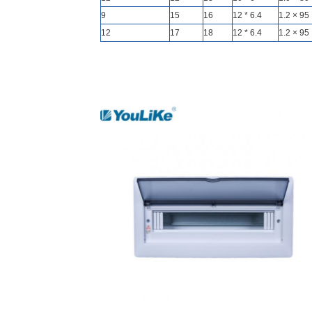
9
15
16
6.4 * 12
12
17
18
6.4 * 12