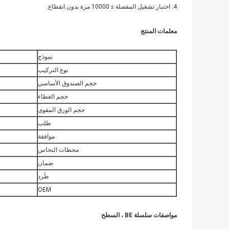
4. اختبار تشغيل المفصلة ≥ 10000 مرة بدون انقطاع.
معلمات المنتج
نموذج
نوع التركيب
حجم الصندوق الأساسي
حجم الغطاء
حجم الورق المقوى
طلب
موافقة
محطات النحاس
ضمان
طَرد
OEM
مواصفات سلسلة BE ، السطح