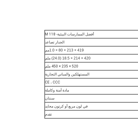
أفضل الممارسات البيئية- M 118
الجدار تصاعد
419 × 213 × 80 × 1.0
مم
420 × 214 × 18.5 (24.0) ملم
520 × 235 × 450 ملم
المستهلكين والمباني التجارية
CE ، CCC
مادة آمنة وكاملة
سنتان
في لون مربع أو كرتون محايد
تقدم