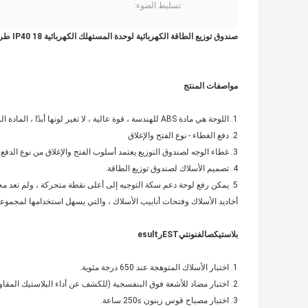
تسليط الضوء:
صندوق توزيع الطاقة الكهربائية لوحدة المستهلك الكهربائية IP40 18 طريق داخلي
مواصفات المنتج
1. اللوحة هي مادة ABS للهندسة ، قوة عالية ، لا تغير لونها أبدًا ، المادة الشفافة هي الكمبيوتر.
2. دفع الغطاء - نوع الفتح والإغلاق
3. غطاء الوجه لصندوق التوزيع يعتمد أسلوب الفتح والإغلاق من نوع الدفع ، ويمكن فتح قناع الوجه بالضغط برفق ، ويتم توفير هيكل المفصلة ذاتية القفل عند الفتح.
4. تصميم الأسلاك لصندوق توزيع الطاقة.
5. يمكن رفع لوحة دعم سكة التوجيه إلى أعلى نقطة متحركة ، ولم تعد مح
أخاديد الأسلاك وفتحات أنابيب الأسلاك ، والتي يسهل استخدامها لمجموعة 
بلاستيك
ص
الفنون
تي
EST
ر
esult
1. اختبار الأسلاك المتوهجة عند 650 درجة مئوية.
2. اختبار مضاد للأشعة فوق البنفسجية (للكشف عن أداء البلاستيك المقاوم للشيخوخة) ≥ 250 ساعة.
3. اختبار مصباح قوس زينون ≥250 ساعة.