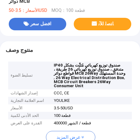
دوائر MCB
MOQ：100 قطعة
الأسعار：3.5-50USD
ﺎﺘﺼﻟ ﺍﻶﻧ
افضل سعر
منتوج وصف
IP40 صندوق توزيع كهربائي مُثبَّت بشكل
متدفق ، صندوق توزيع كهربائي 26 طريقة ،
قواطع دوائر MCB 26Way وحدة المستهلك
تسليط الضوء
,
,
26 Way Electrical Distribution Box
MCB Circuit Breakers 26Way
Consumer Unit
CCC, CE
إصدار الشهادات
YOULIKE
اسم العلامة التجارية
3.5-50USD
الأسعار
100 قطعة
الحد الأدنى لكمية
400000 قطعة / الشهر
القدرة على العرض
عرض المزيد