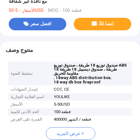
مع نافذة غير شفافة
MOQ：100 قطعة
الأسعار：5-50USD
ﺎﺘﺼﻟ ﺍﻶﻧ
افضل سعر
منتوج وصف
صندوق توزيع 18 طريقة ، صندوق توزيع ABS
18 طريقة ، صندوق ديسيبل 18 طريقة
مقاومة للحريق
تسليط الضوء
,
,
18way ABS distribution box
18 way db box fireproof
CCC, CE
إصدار الشهادات
YOULIKE
اسم العلامة التجارية
5-50USD
الأسعار
100 قطعة
الحد الأدنى لكمية
400000 قطعة / الشهر
القدرة على العرض
عرض المزيد