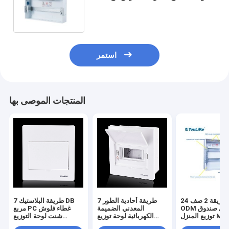
غير شفافة
استمر
المنتجات الموصى بها
24 طريقة 2 صف PVC
7 طريقة أحادية الطور
7 طريقة البلاستيك DB
ODM فلوش جبل صندوق
المعدني الضميمة
مربع PC غطاء فلوش
توزيع المنزل MCB Box
الكهربائية لوحة توزيع
شنت لوحة التوزيع
1.2mm سميكة
الطاقة للداخلية
الكهربائية مربع