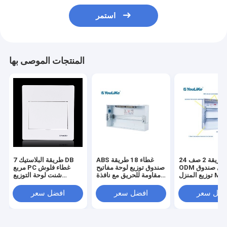
استمر
المنتجات الموصى بها
24 طريقة 2 صف PVC
ABS غطاء 18 طريقة
7 طريقة البلاستيك DB
ODM فلوش جبل صندوق
صندوق توزيع لوحة مفاتيح
مربع PC غطاء فلوش
توزيع المنزل MCB Box
مقاومة للحريق مع نافذة
شنت لوحة التوزيع
1.2mm سميكة
غير شفافة
الكهربائية مربع
فضل سعر
افضل سعر
افضل سعر