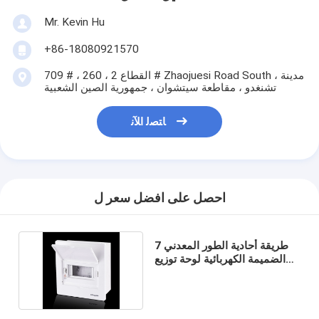
Mr. Kevin Hu
+86-18080921570
709 # ، القطاع 2 ، 260 # Zhaojuesi Road South ، مدينة
تشنغدو ، مقاطعة سيتشوان ، جمهورية الصين الشعبية
ﺎﺘﺼﻟ ﺍﻶﻧ
احصل على افضل سعر ل
7 طريقة أحادية الطور المعدني
الضميمة الكهربائية لوحة توزيع
الطاقة للداخلية