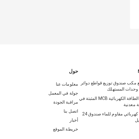
حول
ع مكب صندوق توزيع قواطع دوائر
معلومات عنا
 وحدات المستهلك
جولة في المعمل
معدات توزيع الطاقة الكهربائية MCB المثبتة في
مراقبة الجودة
ة معدنية
اتصل بنا
أبيض ديسيبل كهربائي مقاوم للماء صندوق 24
ل
أخبار
خريطة الموقع