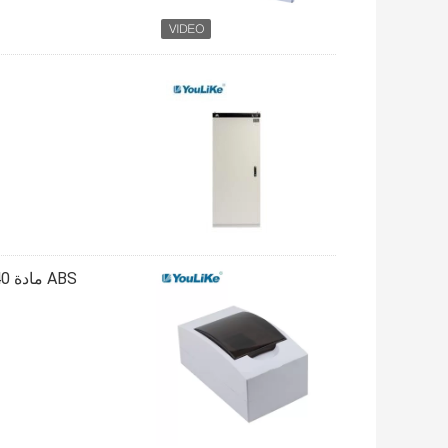
ABS مادة IP40 أحادية الطور MCB Box 4 طريقة للاستخدام الداخلي والخارجي