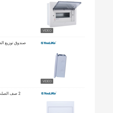
صندوق توزيع الطاقة الكهربائية Din Rail
2 صف الصلب MCB صندوق توزيع الطاقة الكهربائية 32 طريقة مسحوق المغلفة