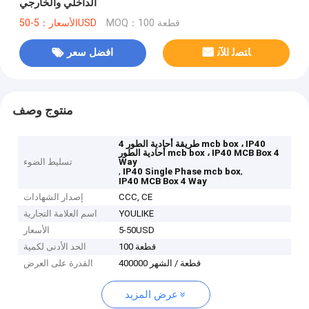
الداخلي والخارجي
MOQ：100 قطعة
الأسعار：5-50USD
ﺎﺘﺼﻟ ﺍﻶﻧ
افضل سعر
منتوج وصف
4 طريقة أحادية الطور mcb box ، IP40
أحادية الطور mcb box ، IP40 MCB Box 4
Way
تسليط الضوء
,
,
IP40 Single Phase mcb box
IP40 MCB Box 4 Way
CCC, CE
إصدار الشهادات
YOULIKE
اسم العلامة التجارية
5-50USD
الأسعار
100 قطعة
الحد الأدنى لكمية
400000 قطعة / الشهر
القدرة على العرض
عرض المزيد