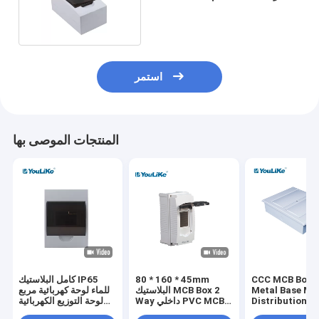
الداخلي والخارجي
استمر
المنتجات الموصى بها
CCC MCB Box P
80 * 160 * 45mm
كامل البلاستيك IP65
Metal Base MC
البلاستيك MCB Box 2
للماء لوحة كهربائية مربع
Distribution B
Way داخلي PVC MCB
لوحة التوزيع الكهربائية
Flush Mount
صندوق الضميمة
في الهواء الطلق