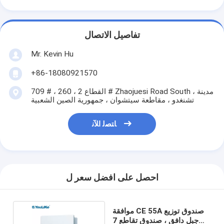
تفاصيل الاتصال
Mr. Kevin Hu
+86-18080921570
709 # ، القطاع 2 ، 260 # Zhaojuesi Road South ، مدينة
تشنغدو ، مقاطعة سيتشوان ، جمهورية الصين الشعبية
ﺎﺘﺼﻟ ﺍﻶﻧ
احصل على افضل سعر ل
موافقة CE 55A صندوق توزيع
جبل دافق ، صندوق تقاطع 7