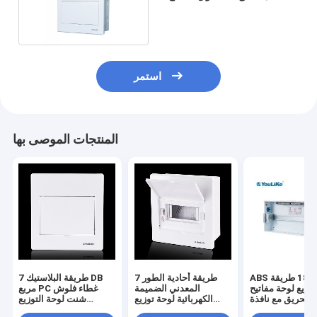
طرق MCB
استمر
المنتجات الموصى بها
ABS غطاء 18 طريقة
7 طريقة أحادية الطور
7 طريقة البلاستيك DB
وزيع لوحة مفاتيح
المعدني الضميمة
مربع PC غطاء فلوش
 للحريق مع نافذة
الكهربائية لوحة توزيع
شنت لوحة التوزيع
غير شفافة
الطاقة للداخلية
الكهربائية مربع