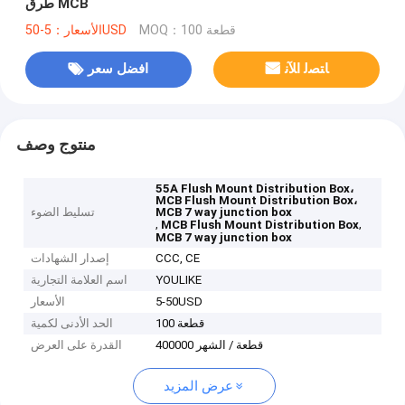
طرق MCB
MOQ：100 قطعة
الأسعار：5-50USD
ﺎﺘﺼﻟ ﺍﻶﻧ
افضل سعر
منتوج وصف
55A Flush Mount Distribution Box،
MCB Flush Mount Distribution Box،
MCB 7 way junction box
تسليط الضوء
,
,
MCB Flush Mount Distribution Box
MCB 7 way junction box
CCC, CE
إصدار الشهادات
YOULIKE
اسم العلامة التجارية
5-50USD
الأسعار
100 قطعة
الحد الأدنى لكمية
400000 قطعة / الشهر
القدرة على العرض
عرض المزيد