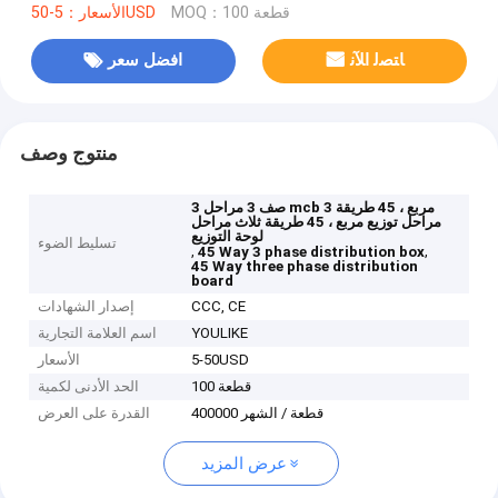
MOQ：100 قطعة
الأسعار：5-50USD
ﺎﺘﺼﻟ ﺍﻶﻧ
افضل سعر
منتوج وصف
3 صف 3 مراحل mcb مربع ، 45 طريقة 3
مراحل توزيع مربع ، 45 طريقة ثلاث مراحل
لوحة التوزيع
تسليط الضوء
,
,
45 Way 3 phase distribution box
45 Way three phase distribution
board
CCC, CE
إصدار الشهادات
YOULIKE
اسم العلامة التجارية
5-50USD
الأسعار
100 قطعة
الحد الأدنى لكمية
400000 قطعة / الشهر
القدرة على العرض
عرض المزيد