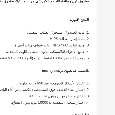
صندوق توزيع طاقة التحكم الكهربائي من البلاستيك صندوق ضميمة
المنتج
F
ميزة
1. مادة الصندوق: مسحوق الصلب المطلي
2. مادة إطار الغطاء: HIPS
3. مادة الباب: HIPS / PC (باب شفاف وباب أبيض)
4. جميع الأجزاء البلاستيكية: بدون مثبطات اللهب المحددة
5. يمكن تخصيص Pastic لمثبط اللهب (الدرجة V1 ~ V0 تعتمد على المواد المختارة).
بلاستيك
ص
الفنون
تي
est
ر
esult
1. اختبار الأسلاك المتوهجة عند 650 درجة مئوية.
2. اختبار مضاد للأشعة فوق البنفسجية (للكشف عن أداء البلاستيك المقاوم للشيخوخة) ≥ 250 ساعة.
3. اختبار مصباح قوس زينون ≥250 ساعة.
4. اختبار تشغيل المفصلة ≥ 10000 مرة بدون انقطاع.