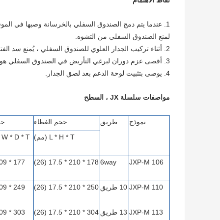
نقاط الاهتمام
1. عندما يتم دمج الصندوق السفلي بالخرسانة وصبها في المو
لمنع الصندوق السفلي من التشوه.
2. أثناء تركيب الجدار العلوي للصندوق السفلي ، يُمنع سد الفتحة الملولبة على اللوحة اليمنى بمدافع الهاون الأسمنتية.
3. أقصى عزم دوران لبرغي التأريض في الصندوق السفلي هو 20n.م.
4. يوصى بتثبيت لوحة الدعم بعد لصق الجدار.
مواصفات سلسلة JX ، السطح
نموذج
طريق
حجم الغطاء
حج
L * H * T (مم)
L * W * D * T (
178 * 210 * 17.5 (26)
6way
JXP-M 106
JXP-M 110
10 طريق
250 * 210 * 17.5 (26)
JXP-M 113
13 طريق
304 * 210 * 17.5 (26)