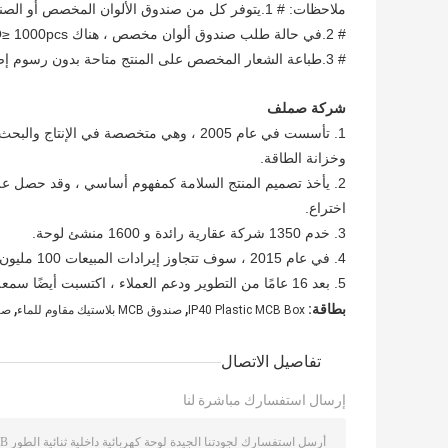
ملاحظات: # 1.يتوفر كل من صندوق الألوان المخصص أو الصندوق المحايد.
# 2.في حالة طلب صندوق ألوان مخصص ، هناك MOQ≥ 1000pcs / كل حجم.
# 3.طباعة الشعار المخصص على المنتج متاحة بدون رسوم إضافية.
شركة
ص
ملف
1. تأسست في عام 2005 ، وهي متخصصة في ال
وخزانة الطاقة.
اختراع.
3. خدم 1350 شركة عقارية رائدة و 1600 منشئ لوحة.
4. في عام 2015 ، سوف تتجاوز إيرادات المبيعات 100 مليون ، وسيصل حجم مبيعات الصندوق السنوية إلى 3 ملايين قطعة.
5. بعد 16 عامًا من التطوير ودعم العملاء ، اكتسبت أيضًا سمعة معينة.
,
,
بطاقة:
IP40 Plastic MCB Box
صندوق MCB بلاستيك مقاوم للماء
صند
تفاصيل الاتصال
إرسال استفسارك مباشرة لنا