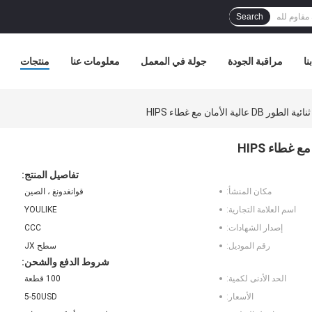
Search
نا
مراقبة الجودة
جولة في المعمل
معلومات عنا
منتجات
لية الأمان مع غطاء HIPS
تفاصيل المنتج:
مكان المنشأ:
قوانغدونغ ، الصين
اسم العلامة التجارية:
YOULIKE
إصدار الشهادات:
CCC
رقم الموديل:
سطح JX
شروط الدفع والشحن:
الحد الأدنى لكمية:
100 قطعة
الأسعار:
5-50USD