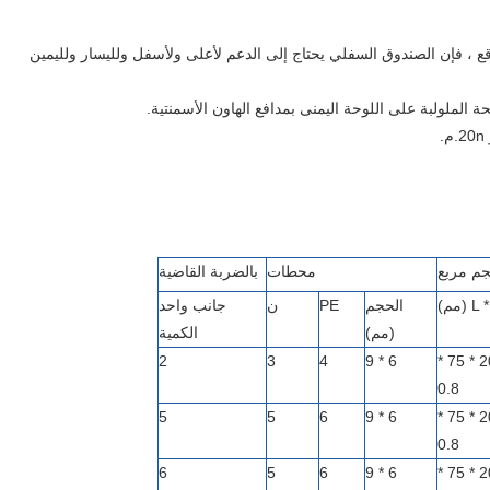
قع ، فإن الصندوق السفلي يحتاج إلى الدعم لأعلى ولأسفل ولليسار ولليمين
م مربع
محطات
بالضربة القاضية
مم)
الحجم
PE
ن
جانب واحد
(مم)
الكمية
2
3
4
6 * 9
177 * 209 * 75 *
0.8
5
5
6
6 * 9
249 * 209 * 75 *
0.8
6
5
6
6 * 9
303 * 209 * 75 *