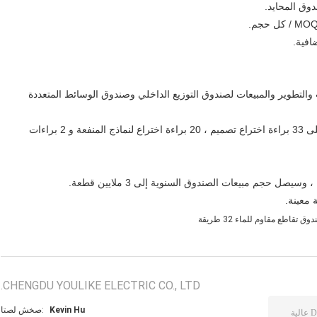
إنتاج والبحث والتطوير والمبيعات لصندوق التوزيع الداخلي وصندوق الوسائط المتعددة
2. يأخذ تصميم المنتج السلامة كمفهوم أساسي ، وقد حصل على 33 براءة اختراع تصميم ، 20 براءة اختراع لنماذج المنفعة و 2 براءات
وق تقاطع مقاوم للماء 32 طريقة
CHENGDU YOULIKE ELECTRIC CO., LTD.
Kevin Hu
اتصل شخص: