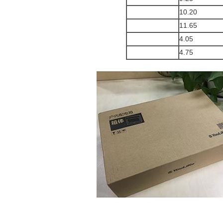
10.20
11.65
4.05
4.75