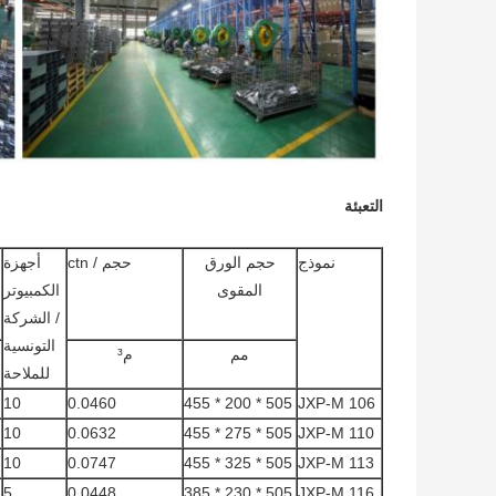
التعبئة
نموذج
حجم الورق
حجم / ctn
أجهزة
المقوى
الكمبيوتر
/ الشركة
التونسية
مم
م³
للملاحة
10
0.0460
505 * 200 * 455
JXP-M 106
10
0.0632
505 * 275 * 455
JXP-M 110
10
0.0747
505 * 325 * 455
JXP-M 113
5
0.0448
505 * 230 * 385
JXP-M 116