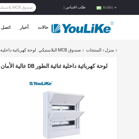
طلب اقتباس
|
Arabic
حالات
أخبار
اتصل ب
منزل
المنتجات
صندوق MCB البلاستيكي
لوحة كهربائية داخلية ثنائية الطور DB عا
لوحة كهربائية داخلية ثنائية الطور DB عالية الأمان مع غطاء HIPS