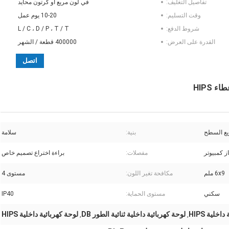
تفاصيل التغليف:
في لون مربع أو كرتون محايد
وقت التسليم:
10-20 يوم عمل
شروط الدفع:
L / C ، D / P ، T / T
القدرة على العرض:
400000 قطعة / الشهر
اتصل
يع السطح
بنية:
سلامة
مفصلات:
براءة اختراع تصميم خاص
6x9 ملم
مكافحة تغير اللون:
مستوى 4
سكني
مستوى الحماية:
IP40
خلية HIPS
لوحة كهربائية داخلية ثنائية الطور DB
لوحة كهربائية داخلية HIPS
,
,