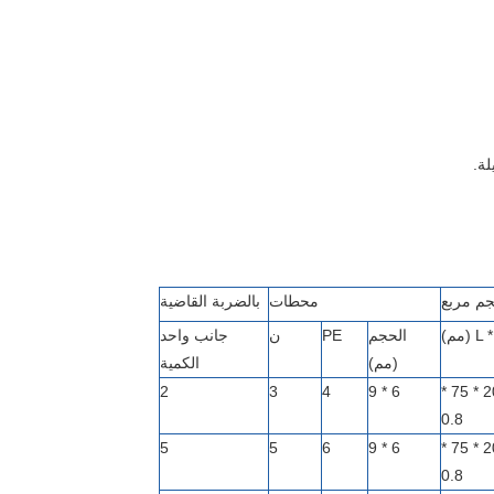
م مربع
محطات
بالضربة القاضية
مم)
الحجم
PE
ن
جانب واحد
(مم)
الكمية
2
3
4
6 * 9
177 * 209 * 75 *
0.8
5
5
6
6 * 9
249 * 209 * 75 *
0.8