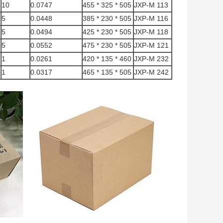
10
0.0747
505 * 325 * 455
JXP-M 113
5
0.0448
505 * 230 * 385
JXP-M 116
5
0.0494
505 * 230 * 425
JXP-M 118
5
0.0552
505 * 230 * 475
JXP-M 121
1
0.0261
460 * 135 * 420
JXP-M 232
1
0.0317
505 * 135 * 465
JXP-M 242