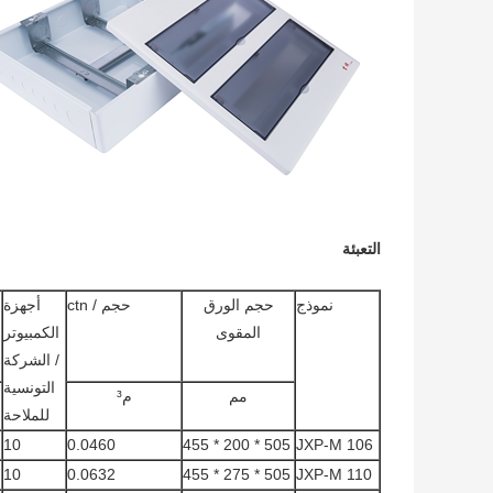
التعبئة
نموذج
حجم الورق
حجم / ctn
أجهزة
المقوى
الكمبيوتر
/ الشركة
التونسية
مم
م³
للملاحة
10
0.0460
505 * 200 * 455
JXP-M 106
10
0.0632
505 * 275 * 455
JXP-M 110