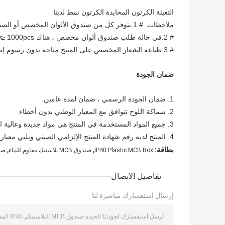
التعبئة الكرتون المحايدة الكرتون نمط لدينا
ملاحظات: # 1.يتوفر كل من صندوق الألوان المخصص أو الصندوق المحايد.
# 2.في حالة طلب صندوق ألوان مخصص ، هناك MOQ≥ 1000pcs / كل حجم.
# 3.طباعة الشعار المخصص على المنتج متاحة بدون رسوم إضافية.
ضمان الجودة
1. ضمان الجودة الرسمي ، ضمان لمدة عامين.
2. سماكة اللوح تتوافق مع المعيار الوطني بدون أخطاء.
3. جميع المواد المستخدمة في المنتج هي مواد جديدة وعالية الجودة ، ولا توجد نفايات مواد معاد تدويرها.
4. المنتج لديه رقم شهادة المنتج الإلزامي الصيني ويلبي معيار شهادة CCC الوطني.
,
,
بطاقة:
IP40 Plastic MCB Box
صندوق MCB بلاستيك مقاوم للماء
صند
تفاصيل الاتصال
إرسال استفسارك مباشرة لنا