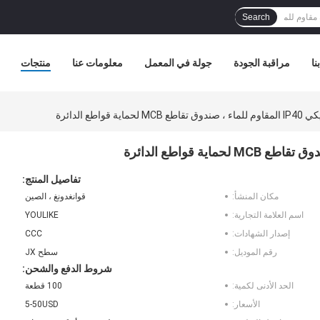
Search
نا
مراقبة الجودة
جولة في المعمل
معلومات عنا
منتجات
تفاصيل المنتج:
مكان المنشأ:
قوانغدونغ ، الصين
اسم العلامة التجارية:
YOULIKE
إصدار الشهادات:
CCC
رقم الموديل:
سطح JX
شروط الدفع والشحن:
الحد الأدنى لكمية:
100 قطعة
الأسعار:
5-50USD