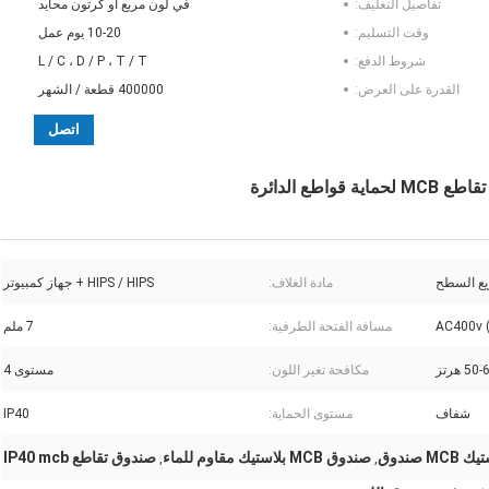
تفاصيل التغليف:
في لون مربع أو كرتون محايد
وقت التسليم:
10-20 يوم عمل
شروط الدفع:
L / C ، D / P ، T / T
القدرة على العرض:
400000 قطعة / الشهر
اتصل
يع السطح
مادة الغلاف:
HIPS / HIPS + جهاز كمبيوتر
AC400v (
مسافة الفتحة الطرفية:
7 ملم
50 هرتز
مكافحة تغير اللون:
مستوى 4
شفاف
مستوى الحماية:
IP40
صندوق MCB بلاستيك مقاوم للماء
صندوق تقاطع IP40 mcb
,
,