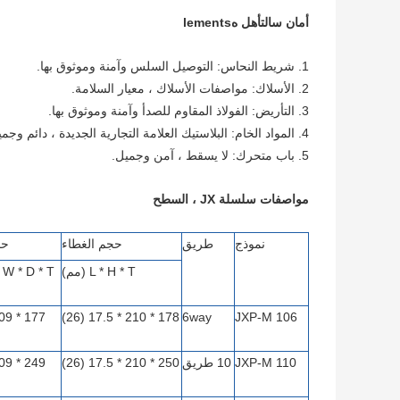
أمان
س
التأهل
ه
lements
1. شريط النحاس: التوصيل السلس وآمنة وموثوق بها.
2. الأسلاك: مواصفات الأسلاك ، معيار السلامة.
3. التأريض: الفولاذ المقاوم للصدأ وآمنة وموثوق بها.
4. المواد الخام: البلاستيك العلامة التجارية الجديدة ، دائم وجميلة.
5. باب متحرك: لا يسقط ، آمن وجميل.
مواصفات سلسلة JX ، السطح
نموذج
طريق
حجم الغطاء
حج
L * H * T (مم)
L * W * D * T (
178 * 210 * 17.5 (26)
6way
JXP-M 106
JXP-M 110
10 طريق
250 * 210 * 17.5 (26)