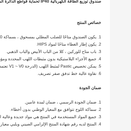
صندوق توزيع الطاقة الكهربائية IP40 لحماية قواطع الدائرة المثبتة في صندوق اللوحة
خصائص المنتج
1. يكون الصندوق متاحًا للصلب المطلي بمسحوق ، بسماكة 1.0 مم.
2. يكون إطار الغطاء متاحًا لمواد HIPS.
3. باب متاح للوركين ، كلا من الباب الأبيض والباب الذهبي.
4. جميع الأجزاء البلاستيكية بدون مثبطات اللهب المحددة ومؤهلة لاجتياز اختبار السلك المتوهج عند 650 درجة مئوية.
5. يمكن تخصيص Pastic لمثبط اللهب (الدرجة V1 ~ V0 تعتمد على المواد المختارة).
6. نقاوة عالية خط تدفق صفر تصريف.
ضمان الجودة
1. ضمان الجودة الرسمي ، ضمان لمدة عامين.
2. سماكة اللوح تتوافق مع المعيار الوطني بدون أخطاء.
3. جميع المواد المستخدمة في المنتج هي مواد جديدة وعالية الجودة ، ولا توجد نفايات مواد معاد تدويرها.
4. المنتج لديه رقم شهادة المنتج الإلزامي الصيني ويلبي معيار شهادة CCC الوطني.