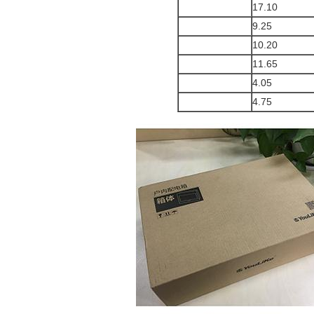
17.10
9.25
10.20
11.65
4.05
4.75