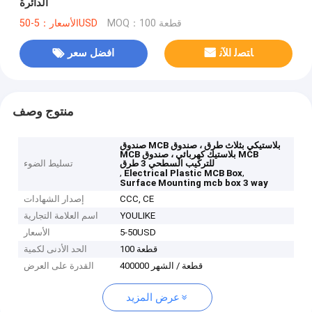
الدائرة
MOQ：100 قطعة
الأسعار：5-50USD
ﺎﺘﺼﻟ ﺍﻶﻧ
افضل سعر
منتوج وصف
صندوق MCB بلاستيكي بثلاث طرق ، صندوق
MCB بلاستيك كهربائي ، صندوق MCB
للتركيب السطحي 3 طرق
تسليط الضوء
,
,
Electrical Plastic MCB Box
Surface Mounting mcb box 3 way
CCC, CE
إصدار الشهادات
YOULIKE
اسم العلامة التجارية
5-50USD
الأسعار
100 قطعة
الحد الأدنى لكمية
400000 قطعة / الشهر
القدرة على العرض
عرض المزيد