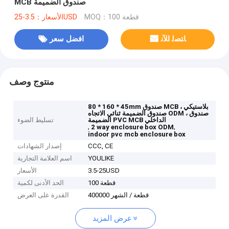
MCB صندوق الضميمة
MOQ：100 قطعة
الأسعار：3.5-25USD
ﺎﺘﺼﻟ ﺍﻶﻧ
افضل سعر
منتوج وصف
80 * 160 * 45mm صندوق MCB بلاستيكي ،
صندوق الضميمة ثنائي الاتجاه ODM ، صندوق
الضميمة PVC MCB الداخلي
تسليط الضوء
,
,
2 way enclosure box ODM
indoor pvc mcb enclosure box
CCC, CE
إصدار الشهادات
YOULIKE
اسم العلامة التجارية
3.5-25USD
الأسعار
100 قطعة
الحد الأدنى لكمية
400000 قطعة / الشهر
القدرة على العرض
عرض المزيد