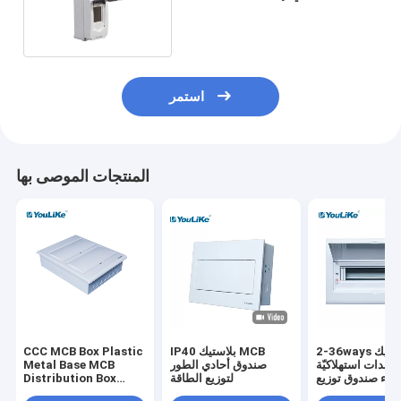
MCB صندوق الضميمة
استمر
المنتجات الموصى بها
2-36ways بلاستيك
IP40 بلاستيك MCB
CCC MCB Box Plastic
حدات استهلاكيّة
صندوق أحادي الطور
Metal Base MCB
باء صندوق توزيع Mcb
لتوزيع الطاقة
Distribution Box
ق تبديل بلاستيك
Flush Mount