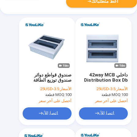
أعط متطلباتك
داخلي 42way MCB
صندوق قواطع دوائر
Distribution Box Db
صندوق توزيع الطاقة
Box الضميمة البلاستيكية
الكهربائية البلاستيكية 32
الأسعار:
3.5-25USD
الأسعار:
3.5-25USD
الكهربائية
طريقة في الأماكن
100 قطعة
MOQ:
100 قطعة
MOQ:
المغلقة
أحصل على آخر سعر
أحصل على آخر سعر
ﺎﺘﺼﻟ ﺍﻶﻧ
ﺎﺘﺼﻟ ﺍﻶﻧ