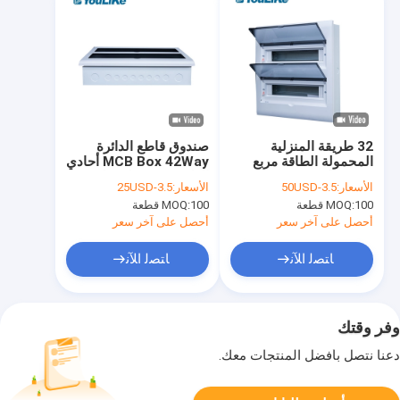
32 طريقة المنزلية
صندوق قاطع الدائرة
المحمولة الطاقة مربع
MCB Box 42Way أحادي
موزع ماكب توزيع مربع
الطور مثبت على فلوش
الأسعار:
3.5-50USD
الأسعار:
3.5-25USD
الإلكترونية
100 قطعة
MOQ:
100 قطعة
MOQ:
أحصل على آخر سعر
أحصل على آخر سعر
ﺎﺘﺼﻟ ﺍﻶﻧ
ﺎﺘﺼﻟ ﺍﻶﻧ
وفر وقتك
دعنا نتصل بأفضل المنتجات معك.