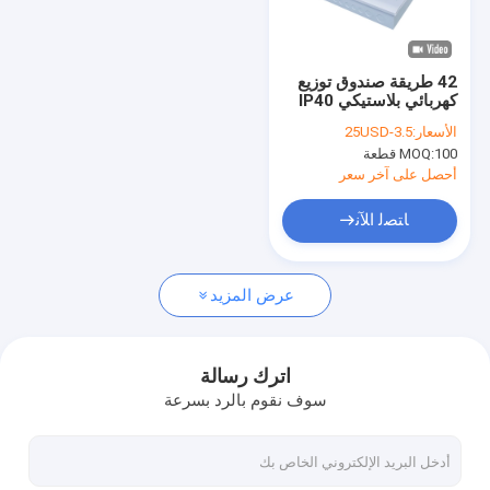
جولة في المعمل
مراقبة الجودة
42 طريقة صندوق توزيع
كهربائي بلاستيكي IP40
اتصل بنا
MCB Box Panel
الأسعار:
3.5-25USD
Recess
100 قطعة
MOQ:
أخبار
أحصل على آخر سعر
حالات
ﺎﺘﺼﻟ ﺍﻶﻧ
عرض المزيد
صندوق توزيع MCB
صندوق MCB البلاستيكي
اترك رسالة
سوف نقوم بالرد بسرعة
10 طريقة MCB Box
صندوق MCB أحادي الطور