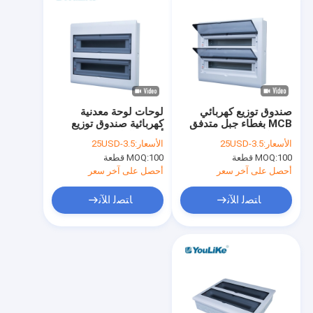
صندوق توزيع كهربائي
لوحات لوحة معدنية
MCB بغطاء جبل متدفق
كهربائية صندوق توزيع
مع سكة ​​Din
أحادي الطور 42 طريقة
الأسعار:
3.5-25USD
الأسعار:
3.5-25USD
100 قطعة
MOQ:
100 قطعة
MOQ:
أحصل على آخر سعر
أحصل على آخر سعر
ﺎﺘﺼﻟ ﺍﻶﻧ
ﺎﺘﺼﻟ ﺍﻶﻧ
الصفحة الرئيسية
منتجات
معلومات عنا