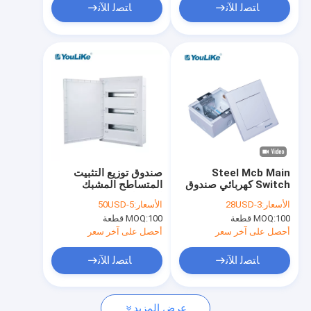
ﺎﺘﺼﻟ ﺍﻶﻧ
ﺎﺘﺼﻟ ﺍﻶﻧ
Steel Mcb Main
صندوق توزيع التثبيت
Switch كهربائي صندوق
المتساطح المشبك
معدني صندوق توزيع
المفصلي
الأسعار:
3-28USD
الأسعار:
5-50USD
كهربائي مقاوم للماء
100 قطعة
MOQ:
100 قطعة
MOQ:
أحصل على آخر سعر
أحصل على آخر سعر
ﺎﺘﺼﻟ ﺍﻶﻧ
ﺎﺘﺼﻟ ﺍﻶﻧ
عرض المزيد