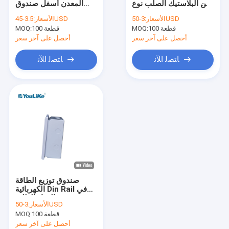
من البلاستيك الصلب نوع
المعدن أسفل صندوق
صندوق توزيع الوسائط المتعددة
فلوش مقاوم للماء 24
توزيع Mcb 32 طريقة
3-50USD
الأسعار:
3.5-45USD
الأسعار:
طريقة
100 قطعة
MOQ:
100 قطعة
ضميمة لوحة التوزيع
MOQ:
أحصل على آخر سعر
أحصل على آخر سعر
لوحة توزيع الطاقة الخارجية
ﺎﺘﺼﻟ ﺍﻶﻧ
ﺎﺘﺼﻟ ﺍﻶﻧ
صندوق متساوي الجهد
صندوق توزيع الطاقة
الكهربائية Din Rail في
الهواء الطلق MCB مثبت
3-50USD
الأسعار:
على 10 طرق
100 قطعة
MOQ:
أحصل على آخر سعر