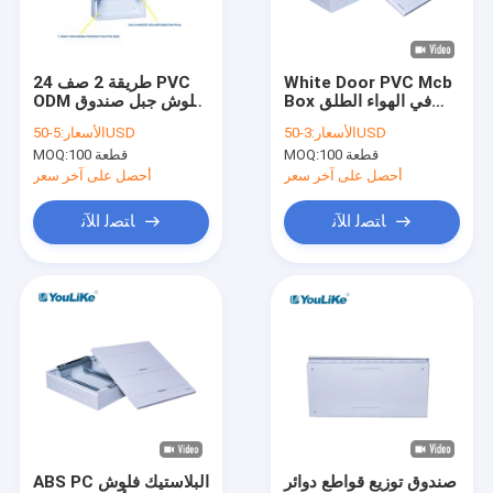
اتصل بنا
White Door PVC Mcb
24 طريقة 2 صف PVC
Box في الهواء الطلق
ODM فلوش جبل صندوق
صندوق توزيع MCB
البلاستيك 21 وحدة توزيع
توزيع المنزل MCB Box
3-50USD
الأسعار:
5-50USD
الأسعار:
الطاقة مربع
1.2mm سميكة
100 قطعة
MOQ:
100 قطعة
MOQ:
صندوق MCB البلاستيكي
أحصل على آخر سعر
أحصل على آخر سعر
10 طريقة MCB Box
ﺎﺘﺼﻟ ﺍﻶﻧ
ﺎﺘﺼﻟ ﺍﻶﻧ
صندوق MCB أحادي الطور
صندوق توزيع الحائط
لوحات التوزيع الكهربائية
صندوق MCB مقاوم للماء
صندوق توزيع جبل دافق
صندوق توزيع قواطع دوائر
ABS PC البلاستيك فلوش