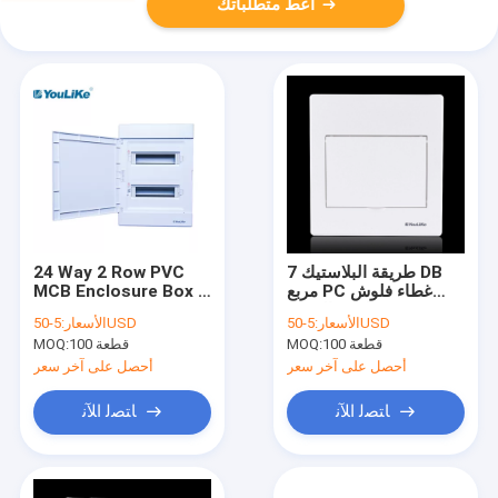
أعط متطلباتك
7 طريقة البلاستيك DB
24 Way 2 Row PVC
مربع PC غطاء فلوش
MCB Enclosure Box ،
شنت لوحة التوزيع
Smart Home
5-50USD
الأسعار:
5-50USD
الأسعار:
الكهربائية مربع
Distribution Board
100 قطعة
MOQ:
100 قطعة
MOQ:
IP40 Protection
أحصل على آخر سعر
أحصل على آخر سعر
ﺎﺘﺼﻟ ﺍﻶﻧ
ﺎﺘﺼﻟ ﺍﻶﻧ