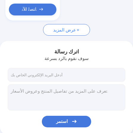
ﺎﺘﺼﻟ ﺍﻶﻧ
عرض المزيد
اترك رسالة
سوف نقوم بالرد بسرعة
استمر