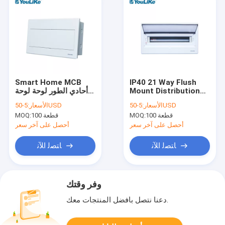
Smart Home MCB
IP40 21 Way Flush
Mount Distribution
أحادي الطور لوحة لوحة
Box ، مرحلة لوحة توزيع
18 طريقة DB Box
5-50USD
الأسعار:
5-50USD
الأسعار:
الجهد المنخفض
Powder Coating
100 قطعة
MOQ:
100 قطعة
MOQ:
أحصل على آخر سعر
أحصل على آخر سعر
ﺎﺘﺼﻟ ﺍﻶﻧ
ﺎﺘﺼﻟ ﺍﻶﻧ
وفر وقتك
دعنا نتصل بأفضل المنتجات معك.