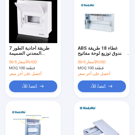
ABS غطاء 18 طريقة
7 طريقة أحادية الطور
صندوق توزيع لوحة مفاتيح
المعدني الضميمة
مقاومة للحريق مع نافذة
الكهربائية لوحة توزيع
5-50USD
الأسعار:
5-50USD
الأسعار:
غير شفافة
الطاقة للداخلية
100 قطعة
MOQ:
100 قطعة
MOQ:
أحصل على آخر سعر
أحصل على آخر سعر
ﺎﺘﺼﻟ ﺍﻶﻧ
ﺎﺘﺼﻟ ﺍﻶﻧ
منزل
المنتجات
حول بنا