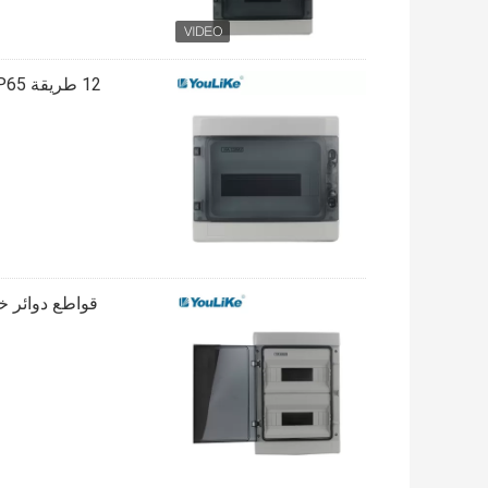
12 طريقة IP65 مقاوم للماء والغبار صندوق توزيع MCB BOX ABS مادة الكمبيوتر
قواطع دوائر خارجية 24 طرق صندوق توزيع الطاقة الكهر