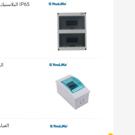
IP65 البلاستيك في الهواء الطلق MCB Box 24 طريقة توزيع الطاقة الباب الشفاف
البلاس
الغبار ABS الجسم البلاستيك MCB مربع ، مجلس توزيع ا