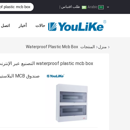
طلب اقتباس
|
Arabic
حالات
أخبار
اتصل ب
منزل
المنتجات
Waterproof Plastic Mcb Box
waterproof plastic mcb box التصنيع عبر الإنترنت
صندوق MCB البلاستيكي IP40 المقاوم للماء ، صندوق تقاطع MCB لحماية قواطع الدائرة