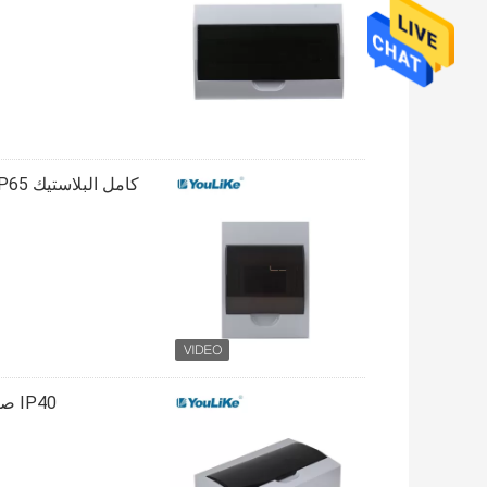
كامل البلاستيك IP65 للماء لوحة كهربائية مربع لوحة التوزيع الكهربائية في الهواء الطلق
IP40 صندوق توزيع بلاستيك مقاوم للماء ، 18 طريقة تصاعد سطح مربع DB