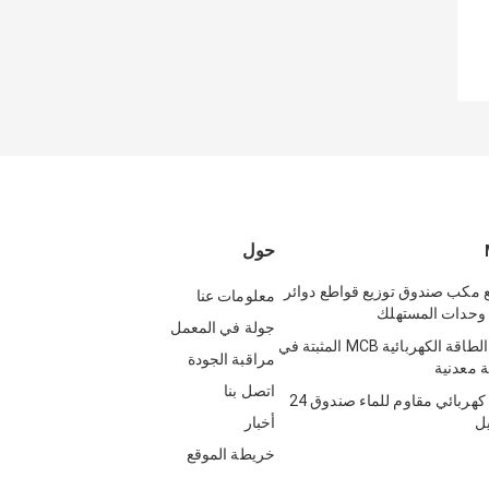
حول
ع مكب صندوق توزيع قواطع دوائر
معلومات عنا
 وحدات المستهلك
جولة في المعمل
معدات توزيع الطاقة الكهربائية MCB المثبتة في
مراقبة الجودة
ة معدنية
اتصل بنا
أبيض ديسيبل كهربائي مقاوم للماء صندوق 24
ل
أخبار
خريطة الموقع